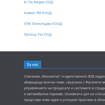
Ес Пи Медия ООД
Комекс РМ ЕООД
ЛЛВ Технолъджи ЕООД
Пропър Тех ООД
За нас
Списание „Фасилитис” е единственото B2B издан
обхващащо всички теми, свързани с Фасилити 
управлението на процесите и системите в сград
и автомобилни паркове. Основната цел на списа
представи нови идеи и успешни практики в обла