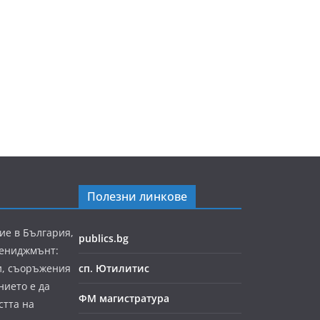
Полезни линкове
ие в България,
publics.bg
мениджмънт:
и, съоръжения
сп. Ютилитис
нието е да
ФМ магистратура
стта на