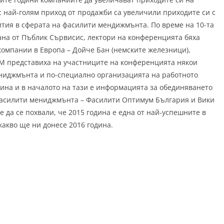
с най-голям приход от продажби са увеличили приходите си с
ития в сферата на фасилити мендижмънта. По време на 10-та
а от Пъблик Сървисис, лектори на конференцията бяха
омпании в Европа – Дойче Бан (немските железници),
oFM представиха на участниците на конференцията някои
ниджмънта и по-специално организацията на работното
дина и в началото на тази е информацията за обединяването
 фасилити мениджмънта – Фасилити Оптимум България и Вики
да се похвали, че 2015 година е една от най-успешните в
какво ще ни донесе 2016 година.