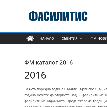
Skip
to
content
НАЧАЛО
СЪБИТИЯ
ФМ НОВ
ФМ каталог 2016
2016
За 6-та поредна година Пъблик Сървисис ООД из
година можете да откриете над 30 фасилити мен
фасилити мениджмънта. Продължаваме традицият
продажби, като се запазва тенденцията от мина