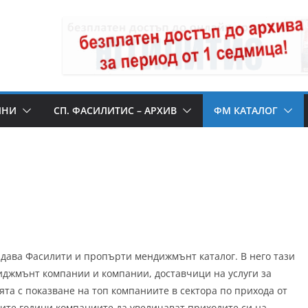
ИНИ
СП. ФАСИЛИТИС – АРХИВ
ФМ КАТАЛОГ
дава Фасилити и пропърти мендижмънт каталог. В него тази
иджмънт компании и компании, доставчици на услуги за
а с показване на топ компаниите в сектора по прихода от
лите години компаниите да увеличават приходите си на