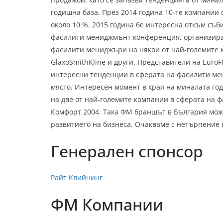
годишна база. През 2014 година 10-те компании 
около 10 %. 2015 година бе интересна откъм съб
фасилити мениджмънт конференция, организиран
фасилити мениджъри на някои от най-големите к
GlaxoSmithKline и други. Представители на Eur
интересни тенденции в сферата на фасилити ме
място. Интересен момент в края на миналата го
на две от най-големите компании в сферата на
Комфорт 2004. Така ФМ браншът в България може 
развитието на бизнеса. Очакваме с нетърпение 
Генерален спонсор
Райт Клийнинг
ФМ Компании