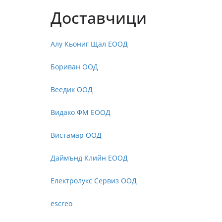
Доставчици
Алу Кьониг Щал ЕООД
Бориван ООД
Веедик ООД
Видако ФМ ЕООД
Вистамар ООД
Даймънд Клийн ЕООД
Електролукс Сервиз ООД
escreo