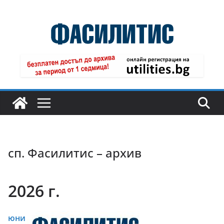
Skip
to
content
сп. Фасилитис – архив
2026 г.
юни