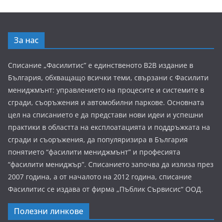
За нас
Списание „Фасилитис” е единственото B2B издание в
България, обхващащо всички теми, свързани с Фасилити
мениджмънт: управлението на процесите и системите в
сгради, съоръжения и автомобилни паркове. Основната
цел на списанието е да представи нови идеи и успешни
практики в областта на експлоатацията и поддръжката на
сгради и съоръжения, да популяризира в България
понятието “фасилити мениджмънт” и професията
“фасилити мениджър”. Списанието започва да излиза през
2007 година, а от началото на 2012 година, списание
Фасилитис се издава от фирма „Пъблик Сървисис“ ООД.
Полезни линкове