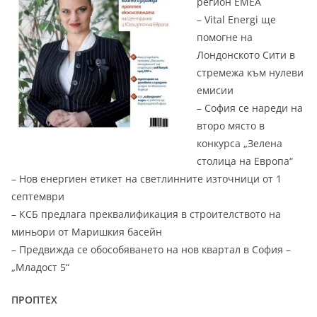
регион EMEA
– Vital Energi ще
помогне на
Лондонското Сити в
стремежа към нулеви
емисии
– София се нареди на
второ място в
конкурса „Зелена
столица на Европа“
– Нов енергиен етикет на светлинните източници от 1
септември
– КСБ предлага преквалификация в строителството на
миньори от Маришкия басейн
– Предвижда се обособяването на нов квартал в София –
„Младост 5“
ПРОПТЕХ