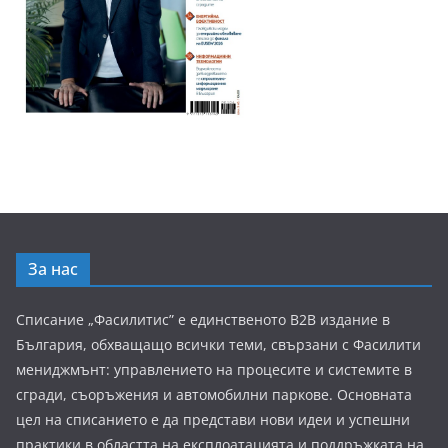
За нас
Списание „Фасилитис” е единственото B2B издание в
България, обхващащо всички теми, свързани с Фасилити
мениджмънт: управлението на процесите и системите в
сгради, съоръжения и автомобилни паркове. Основната
цел на списанието е да представи нови идеи и успешни
практики в областта на експлоатацията и поддръжката на