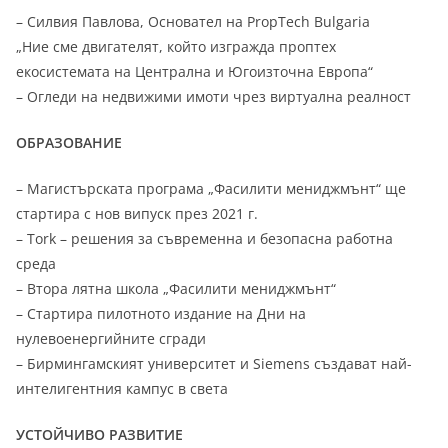
– Силвия Павлова, Основател на PropTech Bulgaria
„Ние сме двигателят, който изгражда проптех
екосистемата на Централна и Югоизточна Европа“
– Огледи на недвижими имоти чрез виртуална реалност
ОБРАЗОВАНИЕ
– Магистърската програма „Фасилити мениджмънт“ ще
стартира с нов випуск през 2021 г.
– Tork – решения за съвременна и безопасна работна
среда
– Втора лятна школа „Фасилити мениджмънт“
– Стартира пилотното издание на Дни на
нулевоенергийните сгради
– Бирмингамският университет и Siemens създават най-
интелигентния кампус в света
УСТОЙЧИВО РАЗВИТИЕ