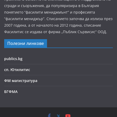
сгради и съоръжения, да популяризира в България
понятието “фасилити мениджмънт” и професията
“фасилити мениджър”. Списанието започва да излиза през
2007 година, а от началото на 2012 година, списание
Фасилитис се издава от фирма „Пъблик Сървисис“ ООД.
Полезни линкове
publics.bg
сп. Ютилитис
ФМ магистратура
БГФМА