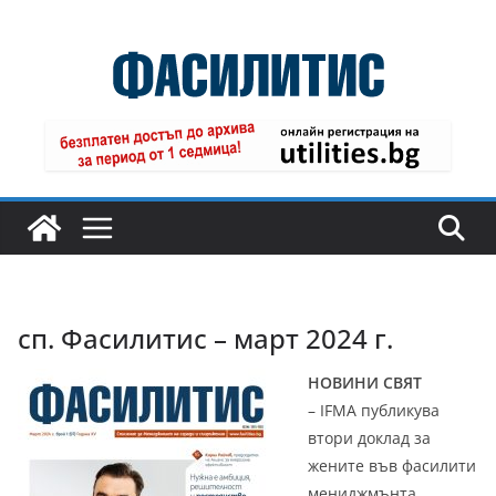
Skip
to
content
сп. Фасилитис – март 2024 г.
НОВИНИ СВЯТ
– IFMA публикува
втори доклад за
жените във фасилити
мениджмънта