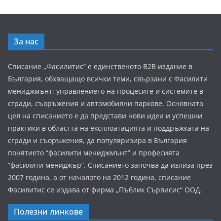
За нас
Списание „Фасилитис” е единственото B2B издание в
България, обхващащо всички теми, свързани с Фасилити
мениджмънт: управлението на процесите и системите в
сгради, съоръжения и автомобилни паркове. Основната
цел на списанието е да представи нови идеи и успешни
практики в областта на експлоатацията и поддръжката на
сгради и съоръжения, да популяризира в България
понятието “фасилити мениджмънт” и професията
“фасилити мениджър”. Списанието започва да излиза през
2007 година, а от началото на 2012 година, списание
Фасилитис се издава от фирма „Пъблик Сървисис“ ООД.
Полезни линкове