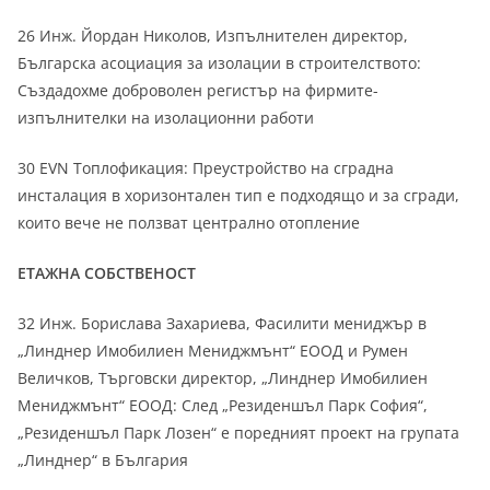
26 Инж. Йордан Николов, Изпълнителен директор,
Българска асоциация за изолации в строителството:
Създадохме доброволен регистър на фирмите-
изпълнителки на изолационни работи
30 EVN Топлофикация: Преустройство на сградна
инсталация в хоризонтален тип е подходящо и за сгради,
които вече не ползват централно отопление
ЕТАЖНА СОБСТВЕНОСТ
32 Инж. Борислава Захариева, Фасилити мениджър в
„Линднер Имобилиен Мениджмънт“ ЕООД и Румен
Величков, Търговски директор, „Линднер Имобилиен
Мениджмънт“ ЕООД: След „Резиденшъл Парк София“,
„Резиденшъл Парк Лозен“ е поредният проект на групата
„Линднер“ в България