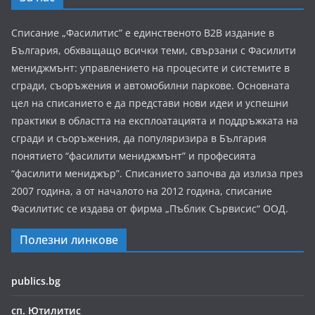
Списание „Фасилитис” е единственото B2B издание в
България, обхващащо всички теми, свързани с Фасилити
мениджмънт: управлението на процесите и системите в
сгради, съоръжения и автомобилни паркове. Основната
цел на списанието е да представи нови идеи и успешни
практики в областта на експлоатацията и поддръжката на
сгради и съоръжения, да популяризира в България
понятието “фасилити мениджмънт” и професията
“фасилити мениджър”. Списанието започва да излиза през
2007 година, а от началото на 2012 година, списание
Фасилитис се издава от фирма „Пъблик Сървисис“ ООД.
Полезни линкове
publics.bg
сп. Ютилитис