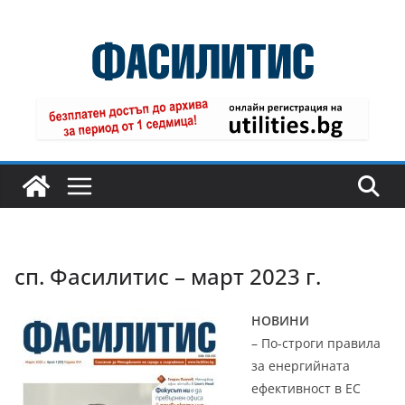
Skip
to
content
сп. Фасилитис – март 2023 г.
НОВИНИ
– По-строги правила
за енергийната
ефективност в ЕС