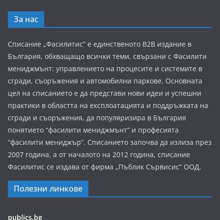
За нас
Списание „Фасилитис” е единственото B2B издание в
България, обхващащо всички теми, свързани с Фасилити
мениджмънт: управлението на процесите и системите в
сгради, съоръжения и автомобилни паркове. Основната
цел на списанието е да представи нови идеи и успешни
практики в областта на експлоатацията и поддръжката на
сгради и съоръжения, да популяризира в България
понятието “фасилити мениджмънт” и професията
“фасилити мениджър”. Списанието започва да излиза през
2007 година, а от началото на 2012 година, списание
Фасилитис се издава от фирма „Пъблик Сървисис“ ООД.
Полезни линкове
publics.bg