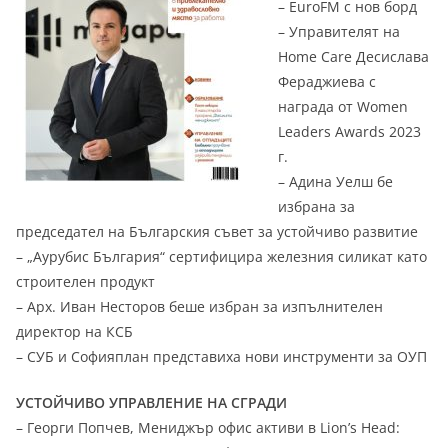
– EuroFM с нов борд
– Управителят на
Home Care Десислава
Фераджиева с
награда от Women
Leaders Awards 2023
г.
– Адина Уелш бе
избрана за
председател на Българския съвет за устойчиво развитие
– „Аурубис България“ сертифицира железния силикат като
строителен продукт
– Арх. Иван Несторов беше избран за изпълнителен
директор на КСБ
– СУБ и Софияплан представиха нови инструменти за ОУП
УСТОЙЧИВО УПРАВЛЕНИЕ НА СГРАДИ
– Георги Попчев, Мениджър офис активи в Lion’s Head: