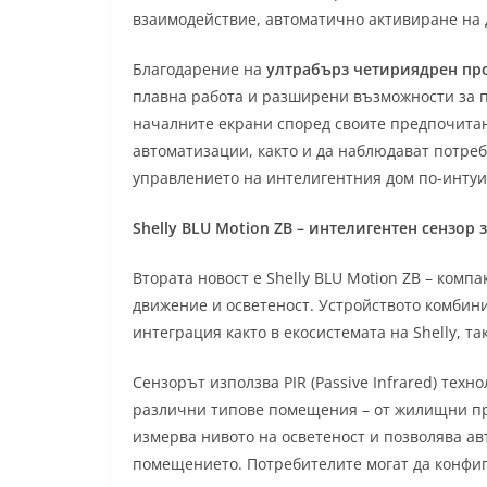
взаимодействие, автоматично активиране на 
Благодарение на
ултрабърз четириядрен пр
плавна работа и разширени възможности за п
началните екрани според своите предпочита
автоматизации, както и да наблюдават потреб
управлението на интелигентния дом по-интуи
Shelly BLU Motion ZB – интелигентен сензор
Втората новост е Shelly BLU Motion ZB – комп
движение и осветеност. Устройството комбини
интеграция както в екосистемата на Shelly, т
Сензорът използва PIR (Passive Infrared) тех
различни типове помещения – от жилищни про
измерва нивото на осветеност и позволява ав
помещението. Потребителите могат да конфиг