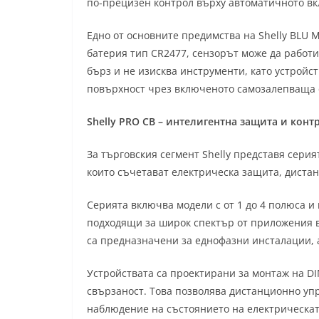
по-прецизен контрол върху автоматичното вк
Едно от основните предимства на Shelly BLU M
батерия тип CR2477, сензорът може да работи
бърз и не изисква инструменти, като устройст
повърхност чрез включеното самозалепваща с
Shelly PRO CB – интелигентна защита и кон
За търговския сегмент Shelly представя сери
които съчетават електрическа защита, диста
Серията включва модели с от 1 до 4 полюса и 
подходящи за широк спектър от приложения в
са предназначени за еднофазни инсталации, а
Устройствата са проектирани за монтаж на DIN
свързаност. Това позволява дистанционно упр
наблюдение на състоянието на електрическат