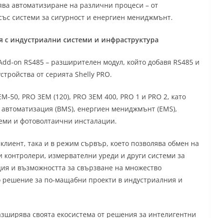
ява автоматизиране на различни процеси – от
със системи за сигурност и енергиен мениджмънт.
ия с индустриални системи и инфраструктура
Add-on RS485 – разширителен модул, който добавя RS485 и
тройства от серията Shelly PRO.
M-50, PRO 3EM (120), PRO 3EM 400, PRO 1 и PRO 2, като
а автоматизация (BMS), енергиен мениджмънт (EMS),
еми и фотоволтаични инсталации.
клиент, така и в режим сървър, което позволява обмен на
и контролери, измервателни уреди и други системи за
ия и възможността за свързване на множество
о решение за по-мащабни проекти в индустриалния и
азширява своята екосистема от решения за интелигентни