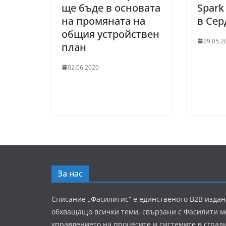
ще бъде в основата
Spark
на промяната на
в Сер
общия устройствен
29.05.2
план
02.06.2020
За нас
Списание „Фасилитис” е единственото B2B издан
обхващащо всички теми, свързани с Фасилити 
управлението на процесите и системите в сград