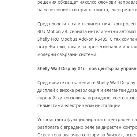
решения обхващат няколко ключови направле
на осветлението и присъствието, електричес
Сред новостите са интелигентният контролен па
BLU Motion ZB, серията интелигентни автома
Shelly PRO Modbus Add-on RS485. С тях компа
потребители, така и за професионални инстал
модерни свързани системи.
Shelly Wall Display X1i – нов център за упр
Сред новите попълнения е Shelly Wall Display
дисплей с висока резолюция и елегантен диза
европейски конзоли за вграждане, което позв
съвместими електрически инсталации.
Устройството функционира като централен па
разполага с вградено реле за директен контр
Освен това включва сензори за близост, освет