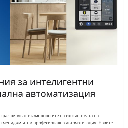
ения за интелигентни
нална автоматизация
то разширяват възможностите на екосистемата на
ен мениджмънт и професионална автоматизация. Новите