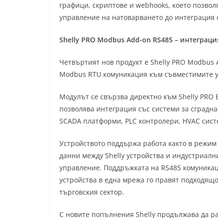
графици, скриптове и webhooks, което позвол
управление на натоварването до интеграция 
Shelly PRO Modbus Add-on RS485 – интеграц
Четвъртият нов продукт е Shelly PRO Modbus 
Modbus RTU комуникация към съвместимите ус
Модулът се свързва директно към Shelly PRO E
позволява интеграция със системи за сградн
SCADA платформи, PLC контролери, HVAC сист
Устройството поддържа работа както в режим 
данни между Shelly устройства и индустриалн
управление. Поддръжката на RS485 комуникац
устройства в една мрежа го правят подходящ
търговския сектор.
С новите попълнения Shelly продължава да р