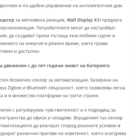
дисплея и по-удобно управление на интелигентния дом.
оцесор
за мигновена реакция,
Wall Display X1i
предлага
ерсонализация. Потребителите могат да настройват
ния, да създават преки пътища към любими сцени и
лението на енергия в реално време, което прави
тивно и достъпно.
 за движение с до пет години живот на батерията
актен безжичен сензор за автоматизации, базирани на
ра Zigbee и Bluetooth свързаност, което позволява лесна
ака и в множество платформи на трети страни.
нология с регулируема чувствителност и е подходящ за
странства до офиси и складове. Вграденият lux сензор
томатизациите да реагират според реалните условия в
урират различни прагове на осветеност, което осигурява