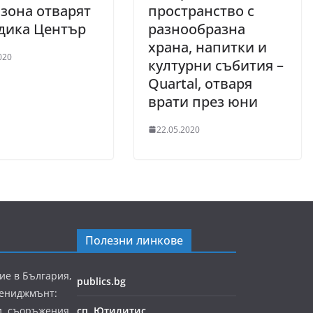
 зона отварят
пространство с
дика Център
разнообразна
храна, напитки и
020
културни събития –
Quartal, отваря
врати през юни
22.05.2020
Полезни линкове
ие в България,
publics.bg
мениджмънт:
и, съоръжения
сп. Ютилитис