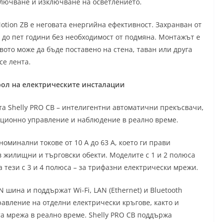
лючване и изключване на осветлението.
otion ZB е неговата енергийна ефективност. Захранван от
 до пет години без необходимост от подмяна. Монтажът е
вото може да бъде поставено на стена, таван или друга
е лента.
трол на електрическите инсталации
ята Shelly PRO CB – интелигентни автоматични прекъсвачи,
нционно управление и наблюдение в реално време.
номинални токове от 10 A до 63 A, което ги прави
 жилищни и търговски обекти. Моделите с 1 и 2 полюса
 тези с 3 и 4 полюса – за трифазни електрически мрежи.
 шина и поддържат Wi-Fi, LAN (Ethernet) и Bluetooth
авление на отделни електрически кръгове, както и
а мрежа в реално време. Shelly PRO CB поддържа