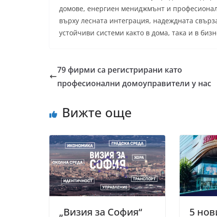
домове, енергиен мениджмънт и професионалн
върху лесната интеграция, надеждната свърз
устойчиви системи както в дома, така и в бизн
79 фирми са регистрирани като
професионални домоуправители у нас
Вижте още
„Визия за София“
5 нов