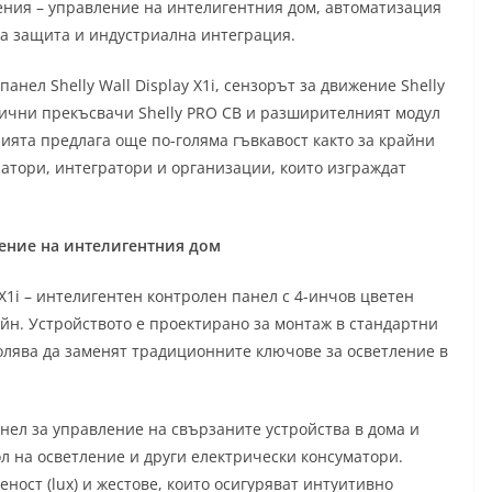
ния – управление на интелигентния дом, автоматизация
ка защита и индустриална интеграция.
нел Shelly Wall Display X1i, сензорът за движение Shelly
тични прекъсвачи Shelly PRO CB и разширителният модул
нията предлага още по-голяма гъвкавост както за крайни
атори, интегратори и организации, които изграждат
авление на интелигентния дом
 X1i – интелигентен контролен панел с 4-инчов цветен
йн. Устройството е проектирано за монтаж в стандартни
олява да заменят традиционните ключове за осветление в
нел за управление на свързаните устройства в дома и
ол на осветление и други електрически консуматори.
еност (lux) и жестове, които осигуряват интуитивно