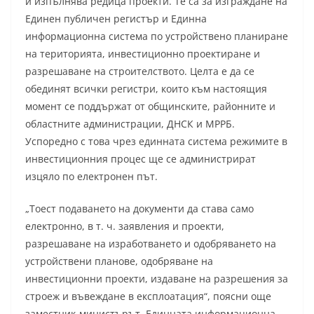
и изпълнява редица проекти. Те са за изграждане на
Единен публичен регистър и Единна
информационна система по устройствено планиране
на територията, инвестиционно проектиране и
разрешаване на строителството. Целта е да се
обединят всички регистри, които към настоящия
момент се поддържат от общинските, районните и
областните администрации, ДНСК и МРРБ.
Успоредно с това чрез единната система режимите в
инвестиционния процес ще се администрират
изцяло по електронен път.
„Тоест подаването на документи да става само
електронно, в т. ч. заявления и проекти,
разрешаване на изработването и одобряването на
устройствени планове, одобряване на
инвестиционни проекти, издаване на разрешения за
строеж и въвеждане в експлоатация“, поясни още
заместник-министърът. Единната информационна