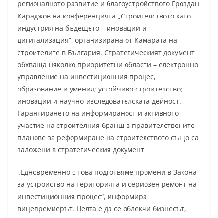
регионалното развитие и благоустройството Гроздан
Караджов на конференцията „Строителството като
индустрия на бъдещето – иновации и
дигитализация“, организирана от Камарата на
строителите в България. Стратегическият документ
обхваща няколко приоритетни области – електронно
управление на инвестиционния процес,
образование и умения; устойчиво строителство;
иновации и научно-изследователската дейност.
Гарантирането на информираност и активното
участие на строителния бранш в правителствените
планове за реформиране на строителството също са
заложени в стратегическия документ.
„Едновременно с това подготвяме промени в Закона
за устройство на територията и сериозен ремонт на
инвестиционния процес“, информира
вицепремиерът. Целта е да се облекчи бизнесът,