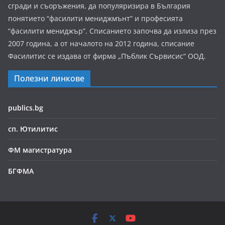
сгради и съоръжения, да популяризира в България
понятието “фасилити мениджмънт” и професията
“фасилити мениджър”. Списанието започва да излиза през
2007 година, а от началото на 2012 година, списание
Фасилитис се издава от фирма „Пъблик Сървисис“ ООД.
Полезни линкове
publics.bg
сп. Ютилитис
ФМ магистратура
БГФМА