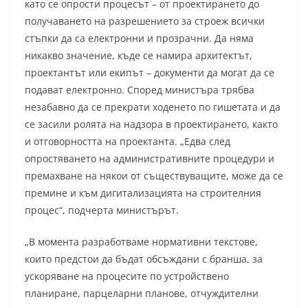
като се опрости процесът – от проектирането до
получаването на разрешението за строеж всички
стъпки да са електронни и прозрачни. Да няма
никакво значение, къде се намира архитектът,
проектантът или екипът – документи да могат да се
подават електронно. Според министъра трябва
незабавно да се прекрати ходенето по гишетата и да
се засили ролята на надзора в проектирането, както
и отговорността на проектанта. „Едва след
опростяването на административните процедури и
премахване на някои от съществуващите, може да се
премине и към дигитализацията на строителния
процес“, подчерта министърът.
„В момента разработваме нормативни текстове,
които предстои да бъдат обсъждани с бранша, за
ускоряване на процесите по устройствено
планиране, парцеларни планове, отчуждителни