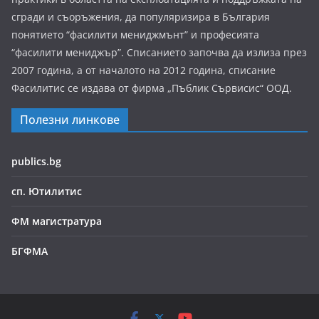
сгради и съоръжения, да популяризира в България
понятието “фасилити мениджмънт” и професията
“фасилити мениджър”. Списанието започва да излиза през
2007 година, а от началото на 2012 година, списание
Фасилитис се издава от фирма „Пъблик Сървисис“ ООД.
Полезни линкове
publics.bg
сп. Ютилитис
ФМ магистратура
БГФМА