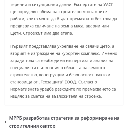
теренни и ситуационни данни. Експертите на УАСГ
ще определят обема на строително монтажните
работи, които могат да бъдат премахнати без това да
предизвика свличане на земна маса, аварии или
щети. Строежът има два етапа.
Първият представлява укрепване на свлачището, а
вторият е изграждане на курортен комплекс. Именно
заради това са необходими експертиза и анализ на
специалисти със знания в областта на земното
строителство, конструкции и безопасност, както и
становища от „Геозащита“ ЕООД. Съгласно
нормативната уредба разходите по премахването са
изцяло за сметка на възложителя на строежа.
МРРБ разработва стратегия за реформиране на
строителния сектор