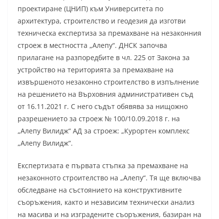
проектиране (ЦНИП) към Университета по
архитектура, строителство и геодезия да изготви
техническа експертиза за премахване на незаконния
строеж в местността „Алепу“. ДНСК започва
прилагане на разпоредбите в чл. 225 от Закона за
устройство на територията за премахване на
извършеното незаконно строителство в изпълнение
на решението на Върховния административен съд
от 16.11.2021 г. С него съдът обявява за нищожно
разрешението за строеж № 100/10.09.2018 г. на
„Алепу Вилидж“ АД за строеж: „Курортен комплекс
„Алепу Вилидж“.
Експертизата е първата стъпка за премахване на
незаконното строителство на „Алепу“. Тя ще включва
обследване на състоянието на конструктивните
съоръжения, както и независим технически анализ
на масива и на изградените съоръжения, базиран на