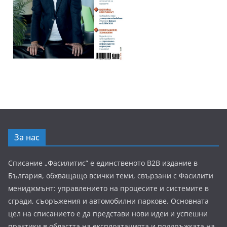
За нас
Списание „Фасилитис” е единственото B2B издание в
България, обхващащо всички теми, свързани с Фасилити
мениджмънт: управлението на процесите и системите в
сгради, съоръжения и автомобилни паркове. Основната
цел на списанието е да представи нови идеи и успешни
практики в областта на експлоатацията и поддръжката на