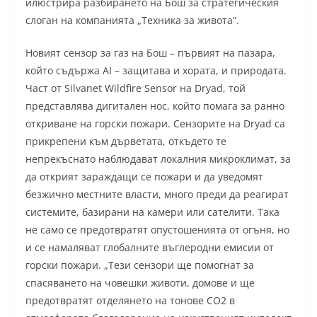
илюстрира разбирането на Бош за стратегическия
слоган на компанията „Техника за живота“.
Новият сензор за газ на Бош – първият на пазара,
който съдържа AI – защитава и хората, и природата.
Част от Silvanet Wildfire Sensor на Dryad, той
представлява дигитален нос, който помага за ранно
откриване на горски пожари. Сензорите на Dryad са
прикрепени към дърветата, откъдето те
непрекъснато наблюдават локалния микроклимат, за
да открият зараждащи се пожари и да уведомят
безжично местните власти, много преди да реагират
системите, базирани на камери или сателити. Така
не само се предотвратят опустошенията от огъня, но
и се намаляват глобалните въглеродни емисии от
горски пожари. „Тези сензори ще помогнат за
спасяването на човешки животи, домове и ще
предотвратят отделянето на тонове CO2 в