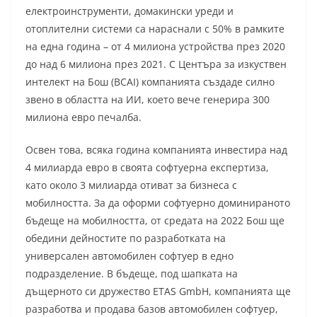
електроинструменти, домакински уреди и
отоплителни системи са нараснали с 50% в рамките
на една година – от 4 милиона устройства през 2020
до над 6 милиона през 2021. С Центъра за изкуствен
интелект на Бош (BCAI) компанията създаде силно
звено в областта на ИИ, което вече генерира 300
милиона евро печалба.
Освен това, всяка година компанията инвестира над
4 милиарда евро в своята софтуерна експертиза,
като около 3 милиарда отиват за бизнеса с
мобилността. За да оформи софтуерно доминираното
бъдеще на мобилността, от средата на 2022 Бош ще
обедини дейностите по разработката на
универсален автомобилен софтуер в едно
подразделение. В бъдеще, под шапката на
дъщерното си дружество ETAS GmbH, компанията ще
разработва и продава базов автомобилен софтуер,