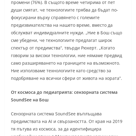
промени (76%). В същото време четирима от пет
души смятат, че технологиите трябва да бъдат по-
фокусирани върху справянето с големите
предизвикателства на нашето време, вместо да
обслужват индивидуалните нужди. „Ние в Бош също
сме убедени, че технологиите предлагат широк
спектър от предимства“, твърди Рюкерт. „Когато
говорим за високи технологии, ние нямаме предвид
само разширяването на границите на възможното.
Ние използваме технологиите като средство за
подобряване на всички сфери от живота на хората”.
От космоса до педиатрията: сензорната система
SoundSee на Бош
Сензорната система SoundSee въплъщава
предимствата на AI и свързаността. От края на 2019
тя пътува из космоса, за да идентифицира