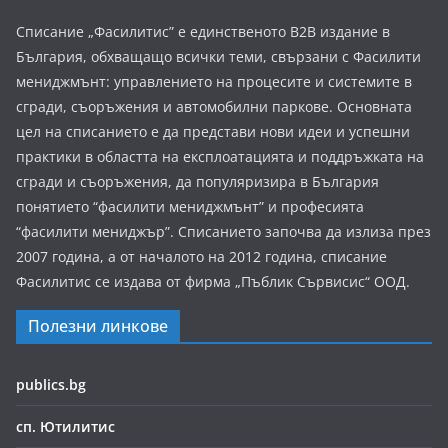
Списание „Фасилитис” е единственото B2B издание в
България, обхващащо всички теми, свързани с Фасилити
мениджмънт: управлението на процесите и системите в
сгради, съоръжения и автомобилни паркове. Основната
цел на списанието е да представи нови идеи и успешни
практики в областта на експлоатацията и поддръжката на
сгради и съоръжения, да популяризира в България
понятието “фасилити мениджмънт” и професията
“фасилити мениджър”. Списанието започва да излиза през
2007 година, а от началото на 2012 година, списание
Фасилитис се издава от фирма „Пъблик Сървисис“ ООД.
Полезни линкове
publics.bg
сп. Ютилитис