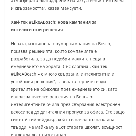
атмосферата благодарение на изкуственият интелект
и свързаността“, казва Мансуети.
Хай-тек #LikeABosch: нова кампания за
интелигентни решения
Новата, изпълнена с хумор кампания на Bosch,
показва решенията, които компанията е
разработила, за да подобри малките неща в
ежедневието на хората. Със слогана „Хай-тек
#LikeABosch – с много свързани, интелигентни и
устойчиви решения“, главната героиня води
зрителите на обиколка през ежедневието си, като
използва няколко решения на Бош – от
интелигентните очила през свързания електронен
велосипед до дигиталния пропуск за офиса. Ето защо
синът й тийнейджър, който в началото на клипа
твърди, че майка му е „от старата школа“, всъщност
изглежда доста изостанал.