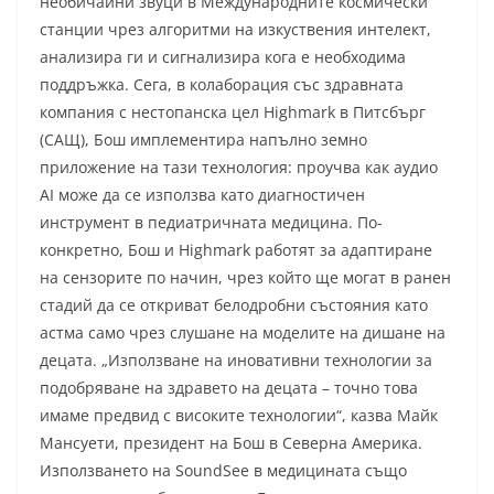
необичайни звуци в Международните космически
станции чрез алгоритми на изкуствения интелект,
анализира ги и сигнализира кога е необходима
поддръжка. Сега, в колаборация със здравната
компания с нестопанска цел Highmark в Питсбърг
(САЩ), Бош имплементира напълно земно
приложение на тази технология: проучва как аудио
AI може да се използва като диагностичен
инструмент в педиатричната медицина. По-
конкретно, Бош и Highmark работят за адаптиране
на сензорите по начин, чрез който ще могат в ранен
стадий да се откриват белодробни състояния като
астма само чрез слушане на моделите на дишане на
децата. „Използване на иновативни технологии за
подобряване на здравето на децата – точно това
имаме предвид с високите технологии“, казва Майк
Мансуети, президент на Бош в Северна Америка.
Използването на SoundSee в медицината също