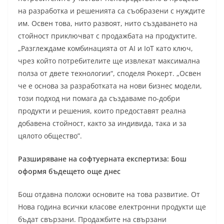
на разработка и решенията са съобразени с нуждите
им. Освен това, нито развоят, нито създаването на
стойност приключват с продажбата на продуктите.
„Разглеждаме комбинацията от AI и IoT като ключ,
чрез който потребителите ще извлекат максимална
полза от двете технологии“, споделя Рюкерт. „Освен
че е основа за разработката на нови бизнес модели,
този подход ни помага да създаваме по-добри
продукти и решения, които предоставят реална
добавена стойност, както за индивида, така и за
цялото общество”.
Разширяване на софтуерната експертиза: Бош
оформя бъдещето още днес
Бош отдавна положи основите на това развитие. От
Нова година всички класове електронни продукти ще
бъдат свързани. Продажбите на свързани