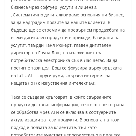
бизнеса чрез софтуер, услуги и лицензи.
„Систематично дигитализираме основния ни бизнес,
за да надградим ползите за нашите клиенти. В
бъдеще ще се стремим да превърнем продажбата на
всеки дигитален продукт и в приходи, базирани на
услуги“, твърди Таня Рюкерт, главен дигитален
директор на Група Бош, на изложението за
потребителска електроника CES в Лас Вегас. За да
постигне тази цел, Бош се фокусира върху връзката
на IoT с AI – с други думи, свързва интернет на
нещата (IoT) с изкуствения интелект (AI).
Така се създава кръговрат, в който свързаните
продукти доставят информация, която от своя страна
се обработва чрез AI и се включва в софтуерните
актуализации за тези продукти. В основата на този
подход е ползата за клиентите, тъй като
потребителите участват непосредствено в процеса