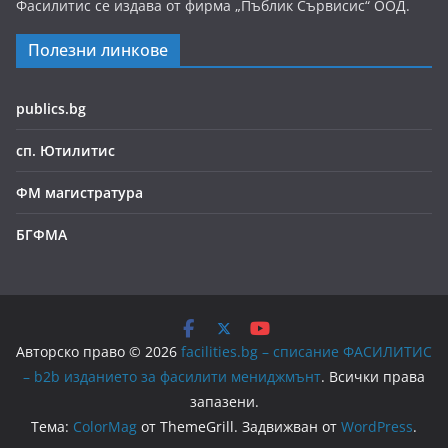
Фасилитис се издава от фирма „Пъблик Сървисис“ ООД.
Полезни линкове
publics.bg
сп. Ютилитис
ФМ магистратура
БГФМА
Авторско право © 2026
facilities.bg – списание ФАСИЛИТИС
– b2b изданието за фасилити мениджмънт
. Всички права
запазени.
Тема:
ColorMag
от ThemeGrill. Задвижван от
WordPress
.