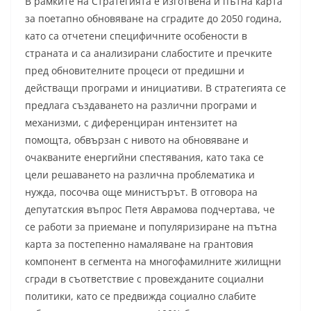
В рамките на Стратегията е изготвена и пътна карта
за поетапно обновяване на сградите до 2050 година,
като са отчетени специфичните особености в
страната и са анализирани слабостите и пречките
пред обновителните процеси от предишни и
действащи програми и инициативи. В стратегията се
предлага създаването на различни програми и
механизми, с диференциран интензитет на
помощта, обвързан с нивото на обновяване и
очакваните енергийни спестявания, като така се
цели решаването на различна проблематика и
нужда, посочва още министърът. В отговора на
депутатския въпрос Петя Аврамова подчертава, че
се работи за приемане и популяризиране на пътна
карта за постепенно намаляване на грантовия
компонент в сегмента на многофамилните жилищни
сгради в съответствие с провежданите социални
политики, като се предвижда социално слабите