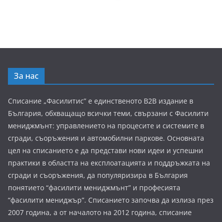
За нас
Списание „Фасилитис” е единственото B2B издание в
България, обхващащо всички теми, свързани с Фасилити
мениджмънт: управлението на процесите и системите в
сгради, съоръжения и автомобилни паркове. Основната
цел на списанието е да представи нови идеи и успешни
практики в областта на експлоатацията и поддръжката на
сгради и съоръжения, да популяризира в България
понятието “фасилити мениджмънт” и професията
“фасилити мениджър”. Списанието започва да излиза през
2007 година, а от началото на 2012 година, списание