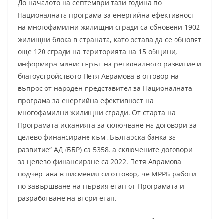
До началото на септември тази година по
Националната програма за енергийна ефективност
на многофамилни жилищни сгради са обновени 1902
жилищни блока в страната, като остава да се обновят
още 120 сгради на територията на 15 общини,
информира министърът на регионалното развитие и
благоустройството Петя Аврамова в отговор на
въпрос от народен представител за Националната
програма за енергийна ефективност на
многофамилни жилищни сгради. От старта на
Програмата исканията за сключване на договори за
целево финансиране към „Българска банка за
развитие“ АД (ББР) са 5358, а сключените договори
за целево финансиране са 2022. Петя Аврамова
подчертава в писмения си отговор, че МРРБ работи
по завършване на първия етап от Програмата и
разработване на втори етап.