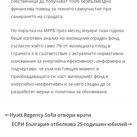
собственици да получават 100% безвъзмездна
финансова помощ за тяхното самоучастие при
санирането на сградата.
По поръчка на МРРБ през месец януари тази година
беше изготвен анализ на жилищния сграден фонд,
съгласно който само 7% от жилищната площ в
страната е в съответствие с актуалните нормативни
изисквания за енергийна ефективност, информира и
подчертава, че към настоящия момент в
преобладаващата си част жилищният фонд е
енергийно неефективен и за него следва да се
разработят мерки и политики за обновяване.
Hyatt Regency Sofia отвори врати
ЕСРИ България отбелязва 25-годишен юбилей