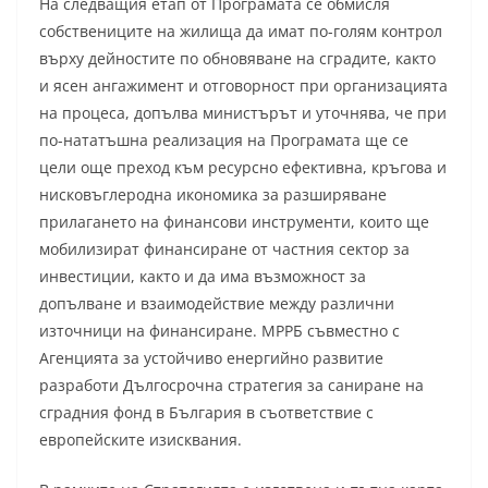
На следващия етап от Програмата се обмисля
собствениците на жилища да имат по-голям контрол
върху дейностите по обновяване на сградите, както
и ясен ангажимент и отговорност при организацията
на процеса, допълва министърът и уточнява, че при
по-нататъшна реализация на Програмата ще се
цели още преход към ресурсно ефективна, кръгова и
нисковъглеродна икономика за разширяване
прилагането на финансови инструменти, които ще
мобилизират финансиране от частния сектор за
инвестиции, както и да има възможност за
допълване и взаимодействие между различни
източници на финансиране. МРРБ съвместно с
Агенцията за устойчиво енергийно развитие
разработи Дългосрочна стратегия за саниране на
сградния фонд в България в съответствие с
европейските изисквания.