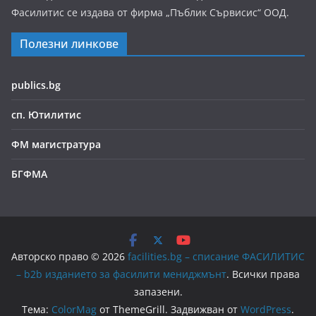
Фасилитис се издава от фирма „Пъблик Сървисис“ ООД.
Полезни линкове
publics.bg
сп. Ютилитис
ФМ магистратура
БГФМА
Авторско право © 2026
facilities.bg – списание ФАСИЛИТИС
– b2b изданието за фасилити мениджмънт
. Всички права
запазени.
Тема:
ColorMag
от ThemeGrill. Задвижван от
WordPress
.