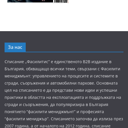
За нас
Списание „Фасилитис” е единственото B2B издание в
България, обхващащо всички теми, свързани с Фасилити
мениджмънт: управлението на процесите и системите в
сгради, съоръжения и автомобилни паркове. Основната
цел на списанието е да представи нови идеи и успешни
практики в областта на експлоатацията и поддръжката на
сгради и съоръжения, да популяризира в България
понятието “фасилити мениджмънт” и професията
“фасилити мениджър”. Списанието започва да излиза през
2007 година, а от началото на 2012 година, списание