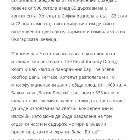
Corporation обединява 21 отличителни бранда с
повече от 900 хотела в над 65 държави на 6
континента. Хотелът в София разполага със 183 стаи
и 22 апартамента, а интериорният им дизайн е
вдъхновен от цветовете, формите и символиката на
българската шевица.
Преживяването от висока класа е допълнено от
италианския ресторант The Revolutionary Dining
Room & Bar, както и панорамния бар The Scene
Rooftop Bar & Terrace. Хотелът разполага и с 10
многофункционални зали с обща площ от 1,468 кв. м.
Бална зала „Васил Левски“ със своите 533 кв. м. е
една от най-големите зали в столицата, която може
да бъде използвана за сватби, конференции и
изложби, като може да бъде разделена на три
отделни части и съдържа четири вградени
проектора, както и екрани. Зала „Ботев“,
разположена на партерното ниво, е подходяща за