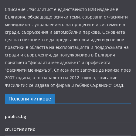
Списание „Фасилитис” е единственото B2B издание в
България, обхващащо всички теми, свързани с Фасилити
мениджмънт: управлението на процесите и системите в
сгради, съоръжения и автомобилни паркове. Основната
цел на списанието е да представи нови идеи и успешни
практики в областта на експлоатацията и поддръжката на
сгради и съоръжения, да популяризира в България
понятието “фасилити мениджмънт” и професията
“фасилити мениджър”. Списанието започва да излиза през
2007 година, а от началото на 2012 година, списание
Фасилитис се издава от фирма „Пъблик Сървисис“ ООД.
Полезни линкове
publics.bg
сп. Ютилитис