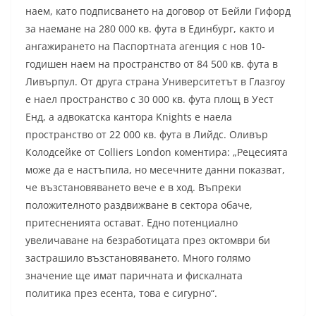
наем, като подписването на договор от Бейли Гифорд
за наемане на 280 000 кв. фута в Единбург, както и
ангажирането на Паспортната агенция с нов 10-
годишен наем на пространство от 84 500 кв. фута в
Ливърпул. От друга страна Университетът в Глазгоу
е наел пространство с 30 000 кв. фута площ в Уест
Енд, а адвокатска кантора Knights е наела
пространство от 22 000 кв. фута в Лийдс. Оливър
Колодсейке от Colliers London коментира: „Рецесията
може да е настъпила, но месечните данни показват,
че възстановяването вече е в ход. Въпреки
положителното раздвижване в сектора обаче,
притесненията остават. Едно потенциално
увеличаване на безработицата през октомври би
застрашило възстановяването. Много голямо
значение ще имат паричната и фискалната
политика през есента, това е сигурно“.