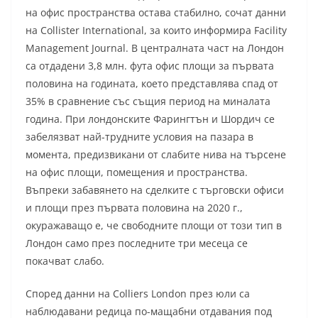
на офис пространства остава стабилно, сочат данни
на Collister International, за които информира Facility
Management Journal. В централната част на Лондон
са отдадени 3,8 млн. фута офис площи за първата
половина на годината, което представлява спад от
35% в сравнение със същия период на миналата
година. При лондонските Фарингтън и Шордич се
забелязват най-трудните условия на пазара в
момента, предизвикани от слабите нива на търсене
на офис площи, помещения и пространства.
Въпреки забавянето на сделките с търговски офиси
и площи през първата половина на 2020 г.,
окуражаващо е, че свободните площи от този тип в
Лондон само през последните три месеца се
покачват слабо.
Според данни на Colliers London през юли са
наблюдавани редица по-мащабни отдавания под