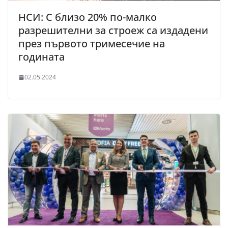
НСИ: С близо 20% по-малко
разрешителни за строеж са издадени
през първото тримесечие на
годината
02.05.2024