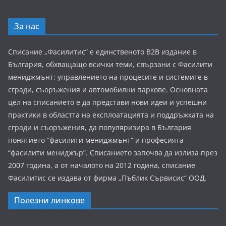
За нас
Списание „Фасилитис” е единственото B2B издание в
България, обхващащо всички теми, свързани с Фасилити
мениджмънт: управлението на процесите и системите в
сгради, съоръжения и автомобилни паркове. Основната
цел на списанието е да представи нови идеи и успешни
практики в областта на експлоатацията и поддръжката на
сгради и съоръжения, да популяризира в България
понятието “фасилити мениджмънт” и професията
“фасилити мениджър”. Списанието започва да излиза през
2007 година, а от началото на 2012 година, списание
Фасилитис се издава от фирма „Пъблик Сървисис“ ООД.
Полезни линкове