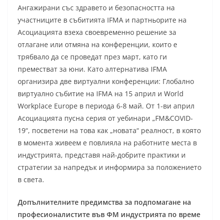
Ангажирани със здравето и безопасността на
участниците в събитията IFMA и партньорите на
Асоциацията взеха своевременно решение за
отлагане или отмяна на конференции, които е
трябвало да се проведат през март, като ги
преместват за юни. Като алтернатива IFMA
организира две виртуални конференции: Глобално
виртуално събитие на IFMA на 15 април и World
Workplace Europe в периода 6-8 май. От 1-ви април
Асоциацията пусна серия от уебинари „FM&COVID-
19“, посветени на това как „новата“ реалност, в която
в момента живеем е повлияла на работните места в
индустрията, представя най-добрите практики и
стратегии за напредък и информира за положението
в света.
Допълнителните предимства за подпомагане на
професионалистите във ФМ индустрията по време