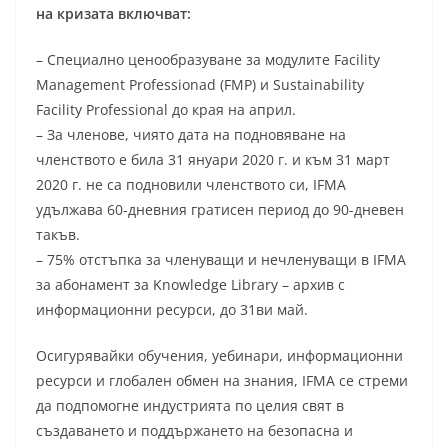
на кризата включват:
– Специално ценообразуване за модулите Facility
Management Professionad (FMP) и Sustainability
Facility Professional до края на април.
– За членове, чиято дата на подновяване на
членството е била 31 януари 2020 г. и към 31 март
2020 г. не са подновили членството си, IFMA
удължава 60-дневния гратисен период до 90-дневен
такъв.
– 75% отстъпка за членуващи и нечленуващи в IFMA
за абонамент за Knowledge Library – архив с
информационни ресурси, до 31ви май.
Осигурявайки обучения, уебинари, информационни
ресурси и глобален обмен на знания, IFMA се стреми
да подпомогне индустрията по целия свят в
създаването и поддържането на безопасна и