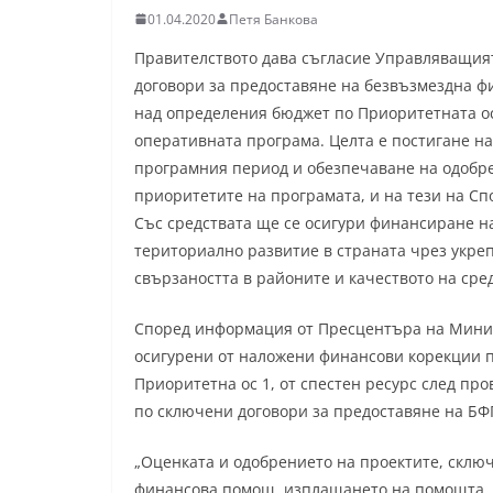
01.04.2020
Петя Банкова
Правителството дава съгласие Управляващият
договори за предоставяне на безвъзмездна ф
над определения бюджет по Приоритетната ос
оперативната програма. Целта е постигане на
програмния период и обезпечаване на одобрен
приоритетите на програмата, и на тези на Сп
Със средствата ще се осигури финансиране н
териториално развитие в страната чрез укре
свързаността в районите и качеството на сре
Според информация от Пресцентъра на Минис
осигурени от наложени финансови корекции по
Приоритетна ос 1, от спестен ресурс след п
по сключени договори за предоставяне на БФ
„Оценката и одобрението на проектите, склю
финансова помощ, изплащането на помощта, 