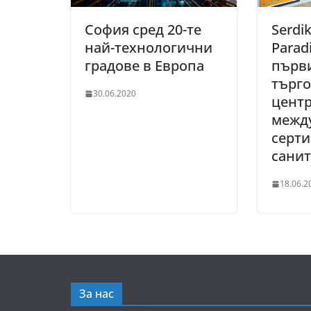
София сред 20-те
Serdi
най-технологични
Parad
градове в Европа
първ
търг
30.06.2020
центр
межд
серти
сани
18.06.2
За нас