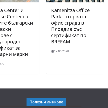
ka Center и
Kamenitza Office
ise Center са
Park – пъpвaтa
ите български
oфиc cгpaдa в
овски
Πлoвдив със
ове с
cepтификат пo
ународен
ВRЕЕАМ
фикат за
17.06.2020
тарни мерки
020
Полезни линкове