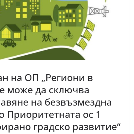
н на ОП „Региони в
ще може да сключва
тавяне на безвъзмездна
 Приоритетната ос 1
рирано градско развитие“