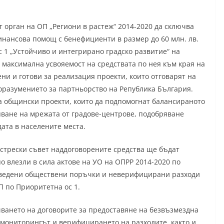
 орган на ОП „Региони в растеж“ 2014-2020 да сключва
инансова помощ с бенефициенти в размер до 60 млн. лв.
 1 „Устойчиво и интегрирано градско развитие“ на
 максимална усвояемост на средствата по нея към края на
и и готови за реализация проекти, които отговарят на
оразумението за партньорство на Република България.
а общински проекти, които да подпомогнат балансираното
пване на мрежата от градове-центрове, подобряване
дата в населените места.
трески съвет наддоговорените средства ще бъдат
 влезли в сила актове на УО на ОПРР 2014-2020 по
роведени обществени поръчки и неверифицирани разходи
П по Приоритетна ос 1.
чването на договорите за предоставяне на безвъзмездна
мониторингът и верифицирането на разходите, както и