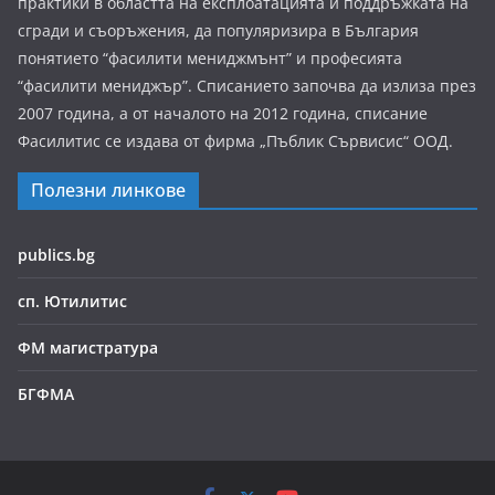
практики в областта на експлоатацията и поддръжката на
сгради и съоръжения, да популяризира в България
понятието “фасилити мениджмънт” и професията
“фасилити мениджър”. Списанието започва да излиза през
2007 година, а от началото на 2012 година, списание
Фасилитис се издава от фирма „Пъблик Сървисис“ ООД.
Полезни линкове
publics.bg
сп. Ютилитис
ФМ магистратура
БГФМА