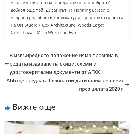
изразим точно това, предлагайки най-доброто“,
добавя още той. Дизайнът на Henning Larsen е
избран сред общо 6 кандидатури, сред които проекти
на UN Studio + Cox Architecture, Woods Bagot,
Grimshaw, FJMT и Wilkinson Eyre.
В извънредното положение няма промяна в
реда на издаване на скици, схеми и
удостоверителни документи от АГКК
АББ ще предлага безплатни дигитални решения
през цялата 2020 г.
Вижте още