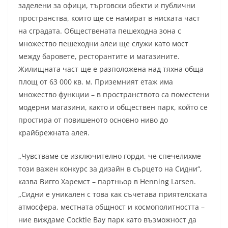
заделени за офици, търговски обекти и публични
пространства, които ще се намират в ниската част
на сградата. Обществената пешеходна зона с
множество пешеходни алеи ще служи като мост
между баровете, ресторантите и магазините.
Жилищната част ще е разположена над тяхна обща
площ от 63 000 кв. м. Приземният етаж има
множество функции – в пространството са поместени
модерни магазини, както и обществен парк, който се
простира от повишеното основно ниво до
крайбрежната алея.
„Чувстваме се изключително горди, че спечелихме
този важен конкурс за дизайн в сърцето на Сидни“,
казва Вигго Харемст – партньор в Henning Larsen.
„Сидни е уникален с това как съчетава приятелската
атмосфера, местната общност и космополитността –
ние виждаме Cocktle Bay парк като възможност да