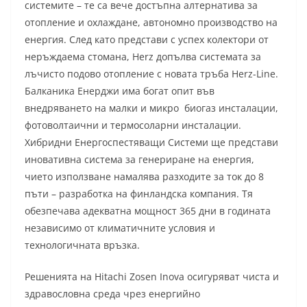
системите – те са вече достъпна алтернатива за
отопление и охлаждане, автономно производство на
енергия. След като представи с успех колектори от
неръждаема стомана, Herz допълва системата за
лъчисто подово отопление с новата тръба Herz-Line.
Балканика Енерджи
има богат опит във
внедряването на малки и микро биогаз инсталации,
фотоволтаични и термосоларни инсталации.
Хибридни Енергоспестяващи Системи ще представи
иновативна система за генериране на енергия,
чието използване намалява разходите за ток до 8
пъти – разработка на финландска компания. Тя
обезпечава адекватна мощност 365 дни в годината
независимо от климатичните условия и
технологичната връзка.
Решенията на Hitachi Zosen Inova осигуряват чиста и
здравословна среда чрез енергийно