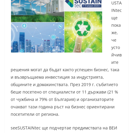
USTA
INtec
ще
пока
же,
че
усто
йчив
ите
решения могат да бъдат както успешен бизнес, така
и възвръщаема инвестиция за индустрията,
общините и домакинствата. През 2019 г. събитието
беше посетено от специалисти от 11 държави (21 %
от чужбина и 79% от България) и организаторите
очакват тази година ръст на бизнес ориентирани
посетители от региона.
seeSUSTAINtec ще подчертае предимствата на ВЕИ