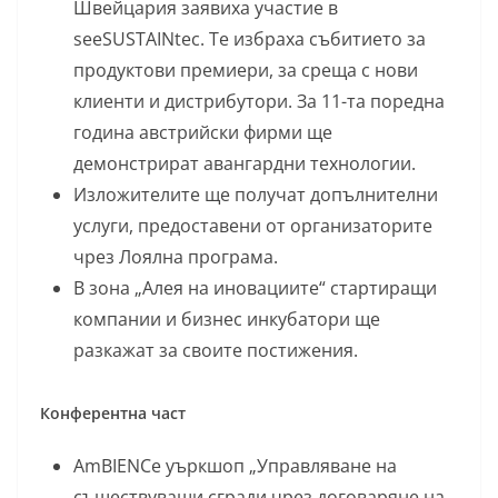
Швейцария заявиха участие в
seeSUSTAINtec. Те избраха събитието за
продуктови премиери, за среща с нови
клиенти и дистрибутори. За 11-та поредна
година австрийски фирми ще
демонстрират авангардни технологии.
Изложителите ще получат допълнителни
услуги, предоставени от организаторите
чрез Лоялна програма.
В зона „Алея на иновациите“ стартиращи
компании и бизнес инкубатори ще
разкажат за своите постижения.
Конферентна част
AmBIENCe уъркшоп „Управляване на
съществуващи сгради чрез договаряне на