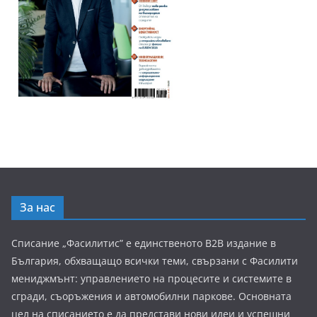
За нас
Списание „Фасилитис” е единственото B2B издание в
България, обхващащо всички теми, свързани с Фасилити
мениджмънт: управлението на процесите и системите в
сгради, съоръжения и автомобилни паркове. Основната
цел на списанието е да представи нови идеи и успешни