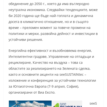
обединение до 2050 г., което да има въглеродно
неутрална икономика. Следвайки тенденциите, може
би 2020 година ще бъде най-топлата и динамична
досега в климатично отношение, но и в същото
време – преломен момент за повече промени на
политики и мерки, развойна дейност и инвестиции в
устойчиви решения.
Енергийна ефективност и възобновяема енергия,
Интелигентни градове, Управление на отпадъци и
рециклиране, Качество на въздуха – това са
областите за реализирането на Зелената сделка,
както и основните акценти на seeSUSTAINtec –
изложение и конференция за устойчиви технологии
за Югоизточна Европа (7-9 април, София),
организирани от Виа Експо.
seeS