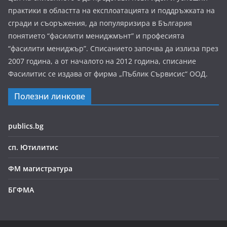
практики в областта на експлоатацията и поддръжката на
сгради и съоръжения, да популяризира в България
понятието “фасилити мениджмънт” и професията
“фасилити мениджър”. Списанието започва да излиза през
2007 година, а от началото на 2012 година, списание
Фасилитис се издава от фирма „Пъблик Сървисис“ ООД.
Полезни линкове
publics.bg
сп. Ютилитис
ФМ магистратура
БГФМА