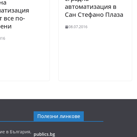
на
автоматизация в
матизация
Сан Стефано Плаза
т все по-
рени
08.07.2016
016
Полезни линкове
ие в България,
publics.bg