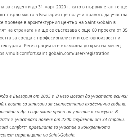
а за студенти до 31 март 2020 г. като в първия етап те ще
ият първо място в България ще получи правото да участва
се проведе в архитектурния център на Saint-Gobain в
ят на страната ни ще се състезава с още 60 проекта от 35
остта за среща с професионалисти и световноизвестни
итектурата. Регистрацията е възможна до края на месец
://multicomfort.saint-gobain.com/user/registration
жда в България от 2005 г. В него могат да участват всички
йн, които са записани за съответната академична година.
пендии и др. също имат право на участие в конкурса.
В
 2019 г. участваха повече от 2200 студенти от 34 страни.
ulti Comfort“, правилата за участие и конкретното
тернет страницата на Saint-Gobain.