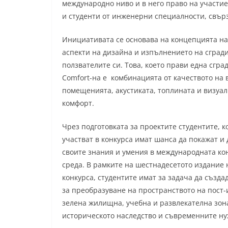
международно ниво и в него право на участие
и студенти от инженерни специалности, свърз
Инициативата се основава на концепцията на 
аспекти на дизайна и изпълнението на сгради
ползватели
те си. Това, което прави една сград
Comfort-на е комбинацията от качеството на 
помещенията, акустиката, топлината и визуа
комфорт.
Чрез подготовката за проектите студентите, к
участват в конкурса имат шанса да покажат и
своите знания и умения в международната ко
среда. В рамките на шестнадесетото издание 
конкурса, студентите имат за задача да създа
за преобразуване на пространството на пост-и
зелена жилищна, учебна и развлекателна зона
историческото наследство и съвременните ну