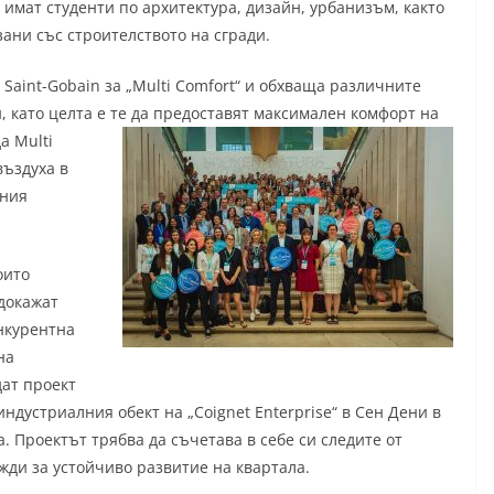
 имат студенти по архитектура, дизайн, урбанизъм, както
ани със строителството на сгради.
Saint-Gobain за „Multi Comfort“ и обхваща различните
, като целта е те да предоставят максимален комфорт на
а Multi
въздуха в
лния
оито
 докажат
нкурентна
на
дат проект
ндустриалния обект на „Coignet Enterprise“ в Сен Дени в
. Проектът трябва да съчетава в себе си следите от
жди за устойчиво развитие на квартала.