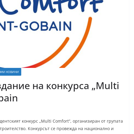
ФМ НОВИНИ
здание на конкурса „Multi
bain
ентският конкурс „Multi Comfort“, организиран от групата
 строителство. Конкурсът се провежда на национално и