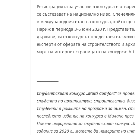
Регистрацията за участие в конкурса е отворен
се състезават на национално ниво. Спечелил
в международния етап на конкурса, който ще 
Париж в периода 3-6 юни 2020 г. Представител
държави, като конкурсът предоставя възможн
експерти от сферата на строителството и арх
март на интернет страницата на конкурса: https
____________
Студентският конкурс „Multi Comfort“
се прове
студенти по архитектура, строителство, диза
Студенти в рамките на програми за обмен, сти
последното издание на конкурса в Милано през
Повече информация за студентският конкурс „M
задание за 2020 г., можете да намерите на ин