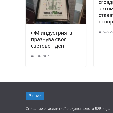
сград
авто
става
отво
ФМ индустрията
09.07.2
празнува своя
световен ден
13.07.2016
За нас
Списание „Фасилитис” е единственото B2B издан