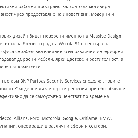
ективни работни пространства, които да мотивират
ивност чрез предоставяне на иновативни, модерни и
говия дизайн биват поверени именно на Massive Design.
я етаж на бизнес сградата Wronia 31 в центъра на
а офиса се забелязва влиянието на различни интериорни
ладават дървени мебели, ярки цветове и растителност, а
новен от комиксите.
ър към BNP Paribas Security Services споделя: „Новите
движните“ модерни дизайнерски решения при обособяване
ефективно да се самоусъвършенстват по време на
cco, Allianz, Ford, Motorola, Google, Oriflame, BMW,
компании, опериращи в различни сфери и сектори.