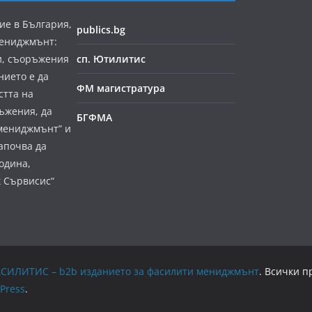
ие в България,
publics.bg
мениджмънт:
и, съоръжения
сп. Ютилитис
нието е да
ФМ магистратура
стта на
ъжения, да
БГФМА
мениджмънт” и
апочва да
година,
к Сървисис“
е ФАСИЛИТИС – b2b изданието за фасилити мениджмънт
. Всички п
Press
.