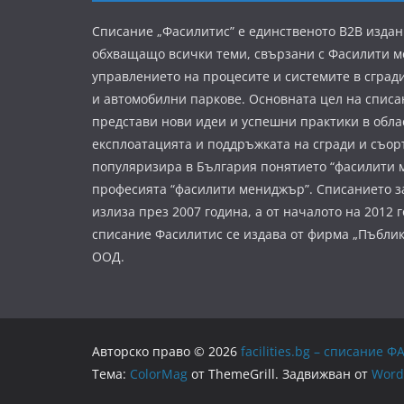
Списание „Фасилитис” е единственото B2B издан
обхващащо всички теми, свързани с Фасилити 
управлението на процесите и системите в сград
и автомобилни паркове. Основната цел на списа
представи нови идеи и успешни практики в обла
експлоатацията и поддръжката на сгради и съор
популяризира в България понятието “фасилити 
професията “фасилити мениджър”. Списанието з
излиза през 2007 година, а от началото на 2012 
списание Фасилитис се издава от фирма „Пъбли
ООД.
Авторско право © 2026
facilities.bg – списани
Тема:
ColorMag
от ThemeGrill. Задвижван от
Word