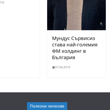
016
Мундус Сървисиз
става най-големия
ФМ холдинг в
България
07.04.2016
Полезни линкове