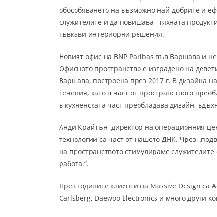
обособяването на възможно най-добрите и еф
служителите и да повишават тяхната продукт
гъвкави интериорни решения.
Новият офис на BNP Paribas във Варшава и не
Офисното пространство е изградено на девети
Варшава, построена през 2017 г. В дизайна н
течения, като в част от пространството преоб
в кухненската част преобладава дизайн, вдъх
Анди Крайтън, директор на операционния цент
технологии са част от нашето ДНК. Чрез „по
на пространството стимулираме служителите 
работа.“.
През годините клиенти на Massive Design са Ade
Carlsberg, Daewoo Electronics и много други 