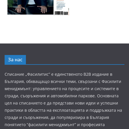
За нас
Списание „Фасилитис” е единственото B2B издание в
България, обхващащо всички теми, свързани с Фасилити
мениджмънт: управлението на процесите и системите в
сгради, съоръжения и автомобилни паркове. Основната
цел на списанието е да представи нови идеи и успешни
практики в областта на експлоатацията и поддръжката на
сгради и съоръжения, да популяризира в България
понятието “фасилити мениджмънт” и професията