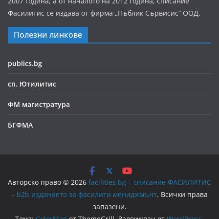
2007 година, а от началото на 2012 година, списание
Фасилитис се издава от фирма „Пъблик Сървисис“ ООД.
Полезни линкове
publics.bg
сп. Ютилитис
ФМ магистратура
БГФМА
Авторско право © 2026
facilities.bg – списание ФАСИЛИТИС
– b2b изданието за фасилити мениджмънт
. Всички права
запазени.
Тема:
ColorMag
от ThemeGrill. Задвижван от
WordPress
.