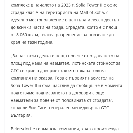
комплекс в началото на 2023 г. Sofia Tower II е офис
сграда клас А на територията на Mall of Sofia, с
идеално местоположение в центъра и лесен достъп
до всички части на града. Сградата, която е с площ
от 8 060 кв. м, очаква разрешение за ползване до
края на тази година.
„За нас тази сделка е нещо повече от отдаването на
площ под наем на наемател. Истинската стойност за
GTC се крие в доверието, което такава голяма
компания ни оказва. Това е първият наемател на
Sofia Tower II и съм щастлив да съобщя, че в момента
подготвяме подписването на договори с още
наематели за повече от половината от сградата“,
сподели Зив Гиги, генерален мениджър на GTC
България.
Beiersdorf е германска компания, която произвежда