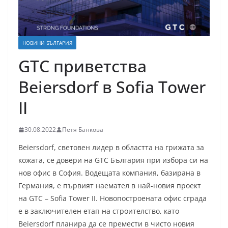
НОВИНИ БЪЛГАРИЯ
GTC приветства
Beiersdorf в Sofia Tower
II
30.08.2022
Петя Банкова
Beiersdorf, световен лидер в областта на грижата за
кожата, се довери на GTC България при избора си на
нов офис в София. Водещата компания, базирана в
Германия, е първият наемател в най-новия проект
на GTC – Sofia Tower II. Новопостроената офис сграда
е в заключителен етап на строителство, като
Beiersdorf планира да се премести в чисто новия