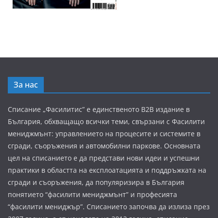
За нас
Списание „Фасилитис” е единственото B2B издание в
България, обхващащо всички теми, свързани с Фасилити
мениджмънт: управлението на процесите и системите в
сгради, съоръжения и автомобилни паркове. Основната
цел на списанието е да представи нови идеи и успешни
практики в областта на експлоатацията и поддръжката на
сгради и съоръжения, да популяризира в България
понятието “фасилити мениджмънт” и професията
“фасилити мениджър”. Списанието започва да излиза през