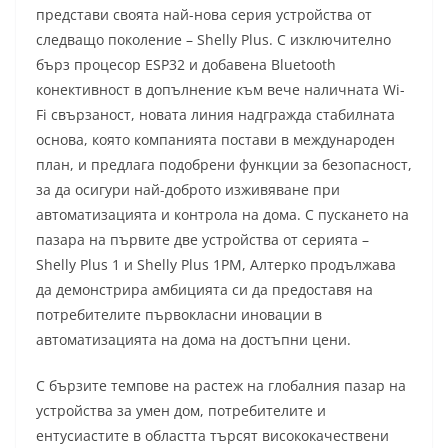
представи своята най-нова серия устройства от
следващо поколение – Shelly Plus. С изключително
бърз процесор ESP32 и добавена Bluetooth
конективност в допълнение към вече наличната Wi-
Fi свързаност, новата линия надгражда стабилната
основа, която компанията постави в международен
план, и предлага подобрени функции за безопасност,
за да осигури най-доброто изживяване при
автоматизацията и контрола на дома. С пускането на
пазара на първите две устройства от серията –
Shelly Plus 1 и Shelly Plus 1PM, Алтерко продължава
да демонстрира амбицията си да предоставя на
потребителите първокласни иновации в
автоматизацията на дома на достъпни цени.
С бързите темпове на растеж на глобалния пазар на
устройства за умен дом, потребителите и
ентусиастите в областта търсят висококачествени