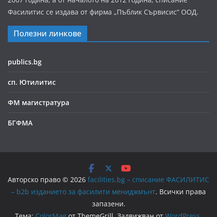
Фасилитис се издава от фирма „Пъблик Сървисис“ ООД.
Полезни линкове
publics.bg
сп. Ютилитис
ФМ магистратура
БГФМА
Авторско право © 2026
facilities.bg – списание ФАСИЛИТИС
– b2b изданието за фасилити мениджмънт
. Всички права
запазени.
Тема:
ColorMag
от ThemeGrill. Задвижван от
WordPress
.