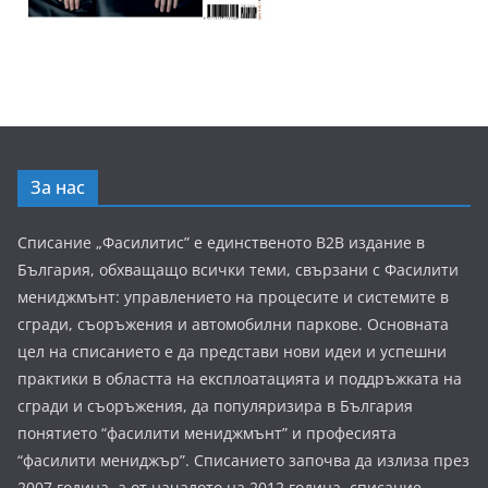
За нас
Списание „Фасилитис” е единственото B2B издание в
България, обхващащо всички теми, свързани с Фасилити
мениджмънт: управлението на процесите и системите в
сгради, съоръжения и автомобилни паркове. Основната
цел на списанието е да представи нови идеи и успешни
практики в областта на експлоатацията и поддръжката на
сгради и съоръжения, да популяризира в България
понятието “фасилити мениджмънт” и професията
“фасилити мениджър”. Списанието започва да излиза през
2007 година, а от началото на 2012 година, списание