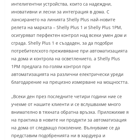
интелигентни устройства, които са надеждни,
иновативни и лесни за интеграция в дома. С
лансирането на линията Shelly Plus най-новите
релета на марката – Shelly Plus 1 и Shelly Plus 1PM,
осигуряват перфектен контрол над всеки умен дом и
сграда. Shelly Plus 1 е създаден, за да подобри
потребителското преживяване при автоматизацията
на дома и контрола на осветлението, а Shelly Plus
1PM предлага по-голям контрол при
автоматизацията на различни електрически уреди
благодарение на прецизно измерване на мощността.
„Всеки ден през последните четири години ние се
учехме от нашите клиенти и се вслушвахме много
внимателно в тяхната обратна връзка. Приложихме я
на практика в новите ни продукти за автоматизация
на дома от следващо поколение. Вълнуваме се да
представим подобренията ни в хардуера и