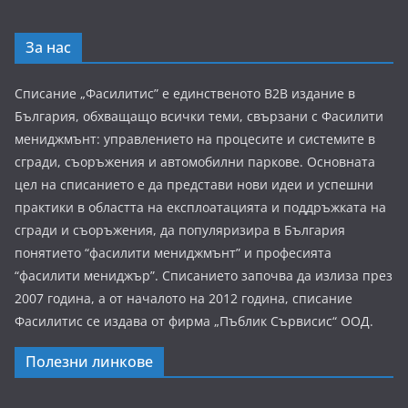
За нас
Списание „Фасилитис” е единственото B2B издание в
България, обхващащо всички теми, свързани с Фасилити
мениджмънт: управлението на процесите и системите в
сгради, съоръжения и автомобилни паркове. Основната
цел на списанието е да представи нови идеи и успешни
практики в областта на експлоатацията и поддръжката на
сгради и съоръжения, да популяризира в България
понятието “фасилити мениджмънт” и професията
“фасилити мениджър”. Списанието започва да излиза през
2007 година, а от началото на 2012 година, списание
Фасилитис се издава от фирма „Пъблик Сървисис“ ООД.
Полезни линкове