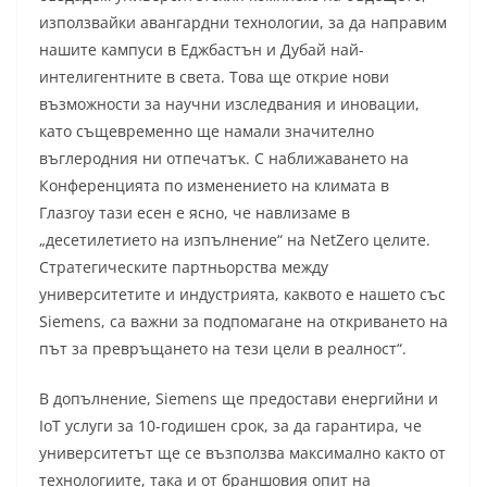
използвайки авангардни технологии, за да направим
нашите кампуси в Еджбастън и Дубай най-
интелигентните в света. Това ще открие нови
възможности за научни изследвания и иновации,
като същевременно ще намали значително
въглеродния ни отпечатък. С наближаването на
Конференцията по изменението на климата в
Глазгоу тази есен е ясно, че навлизаме в
„десетилетието на изпълнение“ на NetZero целите.
Стратегическите партньорства между
университетите и индустрията, каквото е нашето със
Siemens, са важни за подпомагане на откриването на
път за превръщането на тези цели в реалност“.
В допълнение, Siemens ще предостави енергийни и
IoT услуги за 10-годишен срок, за да гарантира, че
университетът ще се възползва максимално както от
технологиите, така и от браншовия опит на