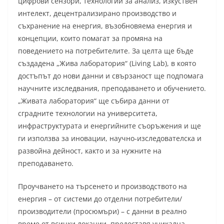
цифрови сензори, технологии за анализ, изкуствен
интелект, децентрализирано производство и
съхранение на енергия, възобновяема енергия и
концепции, които помагат за промяна на
поведението на потребителите. За целта ще бъде
създадена „Жива лаборатория“ (Living Lab), в която
достъпът до нови данни и свързаност ще подпомага
научните изследвания, преподаването и обучението.
„Живата лаборатория“ ще събира данни от
сградните технологии на университета,
инфраструктурата и енергийните съоръжения и ще
ги използва за иновации, научно-изследователска и
развойна дейност, както и за нужните на
преподаването.
Проучването на търсенето и производството на
енергия – от системи до отделни потребители/
производители (просюмъри) – с данни в реално
време от всички локации, предоставя уникална