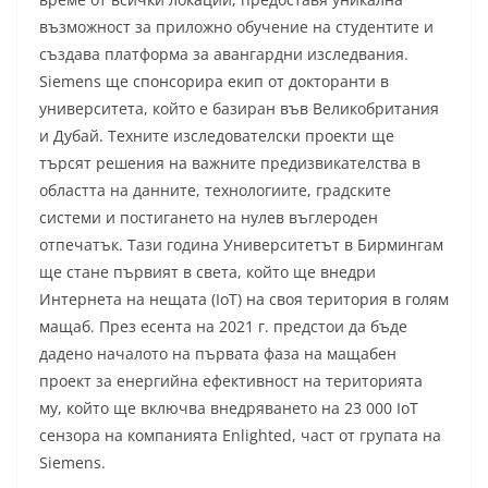
възможност за приложно обучение на студентите и
създава платформа за авангардни изследвания.
Siemens ще спонсорира екип от докторанти в
университета, който е базиран във Великобритания
и Дубай. Техните изследователски проекти ще
търсят решения на важните предизвикателства в
областта на данните, технологиите, градските
системи и постигането на нулев въглероден
отпечатък. Тази година Университетът в Бирмингам
ще стане първият в света, който ще внедри
Интернета на нещата (IoT) на своя територия в голям
мащаб. През есента на 2021 г. предстои да бъде
дадено началото на първата фаза на мащабен
проект за енергийна ефективност на територията
му, който ще включва внедряването на 23 000 IoT
сензора на компанията Enlighted, част от групата на
Siemens.