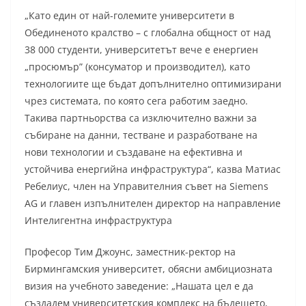
„Като един от най-големите университети в
Обединеното кралство – с глобална общност от над
38 000 студенти, университетът вече е енергиен
„просюмър” (консуматор и производител), като
технологиите ще бъдат допълнително оптимизирани
чрез системата, по която сега работим заедно.
Такива партньорства са изключително важни за
събиране на данни, тестване и разработване на
нови технологии и създаване на ефективна и
устойчива енергийна инфраструктура“, казва Матиас
Ребелиус, член на Управителния съвет на Siemens
AG и главен изпълнителен директор на направление
Интелигентна инфраструктура
Професор Тим Джоунс, заместник-ректор на
Бирмингамския университет, обясни амбициозната
визия на учебното заведение: „Нашата цел е да
създадем университетския комплекс на бъдещето,