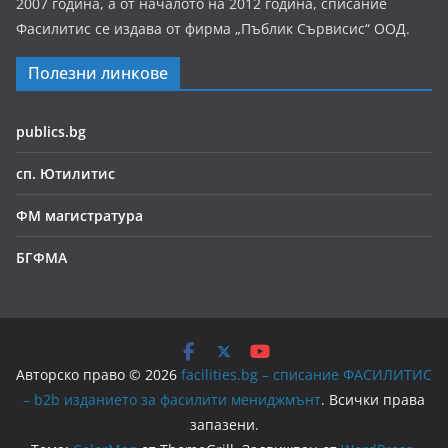
2007 година, а от началото на 2012 година, списание
Фасилитис се издава от фирма „Пъблик Сървисис“ ООД.
Полезни линкове
publics.bg
сп. Ютилитис
ФМ магистратура
БГФМА
Авторско право © 2026
facilities.bg – списание ФАСИЛИТИС
– b2b изданието за фасилити мениджмънт
. Всички права
запазени.