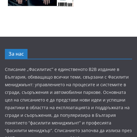
За нас
Списание „Фасилитис” е единственото B2B издание в
България, обхващащо всички теми, свързани с Фасилити
мениджмънт: управлението на процесите и системите в
сгради, съоръжения и автомобилни паркове. Основната
цел на списанието е да представи нови идеи и успешни
практики в областта на експлоатацията и поддръжката на
сгради и съоръжения, да популяризира в България
понятието “фасилити мениджмънт” и професията
“фасилити мениджър”. Списанието започва да излиза през