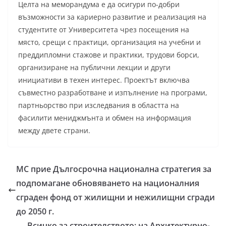
Целта на меморандума е да осигури по-добри
възможности за кариерно развитие и реализация на
студентите от Университета чрез посещения на
място, срещи с практици, организация на учебни и
преддипломни стажове и практики, трудови борси,
организиране на публични лекции и други
инициативи в техен интерес. Проектът включва
съвместно разработване и изпълнение на програми,
партньорство при изследвания в областта на
фасилити мениджмънта и обмен на информация
между двете страни.
МС прие Дългосрочна национална стратегия за
подпомагане обновяването на националния
сграден фонд от жилищни и нежилищни сгради
до 2050 г.
Всичко за строителството: на Архитектурно-