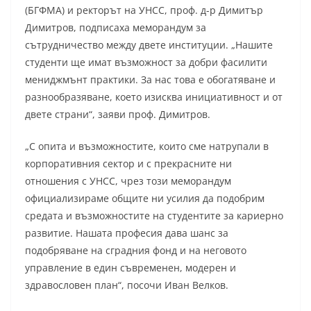
(БГФМА) и ректорът на УНСС, проф. д-р Димитър
Димитров, подписаха меморандум за
сътрудничество между двете институции. „Нашите
студенти ще имат възможност за добри фасилити
мениджмънт практики. За нас това е обогатяване и
разнообразяване, което изисква инициативност и от
двете страни“, заяви проф. Димитров.
„С опита и възможностите, които сме натрупали в
корпоративния сектор и с прекрасните ни
отношения с УНСС, чрез този меморандум
официализираме общите ни усилия да подобрим
средата и възможностите на студентите за кариерно
развитие. Нашата професия дава шанс за
подобряване на сградния фонд и на неговото
управление в един съвременен, модерен и
здравословен план“, посочи Иван Велков.