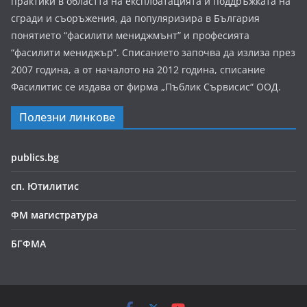
практики в областта на експлоатацията и поддръжката на
сгради и съоръжения, да популяризира в България
понятието “фасилити мениджмънт” и професията
“фасилити мениджър”. Списанието започва да излиза през
2007 година, а от началото на 2012 година, списание
Фасилитис се издава от фирма „Пъблик Сървисис“ ООД.
Полезни линкове
publics.bg
сп. Ютилитис
ФМ магистратура
БГФМА