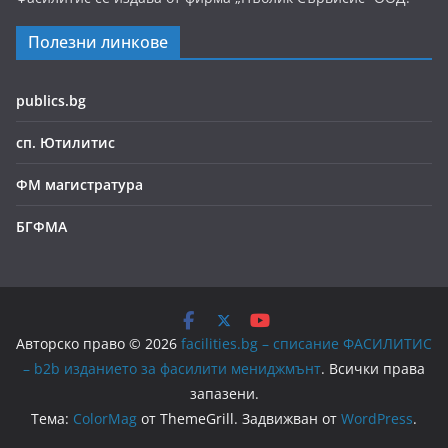
Полезни линкове
publics.bg
сп. Ютилитис
ФМ магистратура
БГФМА
Авторско право © 2026
facilities.bg – списание ФАСИЛИТИС
– b2b изданието за фасилити мениджмънт
. Всички права
запазени.
Тема:
ColorMag
от ThemeGrill. Задвижван от
WordPress
.