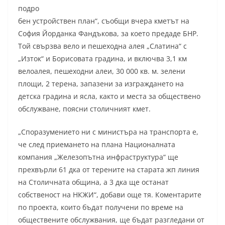
подро
бен устройствен план“, съобщи вчера кметът на
София Йорданка Фандъкова, за което предаде БНР.
Той свързва вело и пешеходна алея „Слатина“ с
„Изток“ и Борисовата градина, и включва 3,1 км
велоалея, пешеходни алеи, 30 000 кв. м. зелени
площи, 2 терена, запазени за изграждането на
детска градина и ясла, както и места за обществено
обслужване, поясни столичният кмет.
„Споразумението ни с министъра на транспорта е,
че след приемането на плана Националната
компания „Железопътна инфраструктура“ ще
прехвърли 61 дка от терените на старата жп линия
на Столичната община, а 3 дка ще останат
собственост на НКЖИ“, добави още тя. Коментарите
по проекта, които бъдат получени по време на
обществените обслужвания, ще бъдат разгледани от