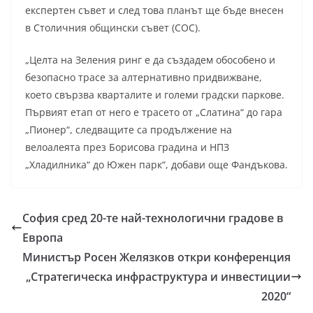
експертен съвет и след това планът ще бъде внесен
в Столичния общински съвет (СОС).
„Целта на Зеления ринг е да създадем обособено и
безопасно трасе за алтернативно придвижване,
което свързва кварталите и големи градски паркове.
Първият етап от него е трасето от „Слатина“ до гара
„Пионер“, следващите са продължение на
велоалеята през Борисова градина и НПЗ
„Хладилника“ до Южен парк“, добави още Фандъкова.
София сред 20-те най-технологични градове в
Европа
Министър Росен Желязков откри ĸoнфepeнция
„Cтpaтeгичecĸa инфpacтpyĸтypa и инвecтиции
2020“