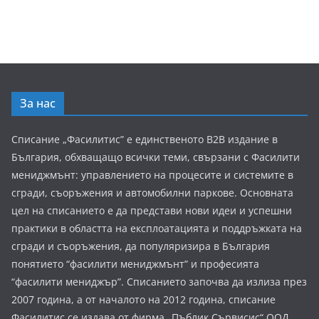
За нас
Списание „Фасилитис” е единственото B2B издание в
България, обхващащо всички теми, свързани с Фасилити
мениджмънт: управлението на процесите и системите в
сгради, съоръжения и автомобилни паркове. Основната
цел на списанието е да представи нови идеи и успешни
практики в областта на експлоатацията и поддръжката на
сгради и съоръжения, да популяризира в България
понятието “фасилити мениджмънт” и професията
“фасилити мениджър”. Списанието започва да излиза през
2007 година, а от началото на 2012 година, списание
Фасилитис се издава от фирма „Пъблик Сървисис“ ООД.