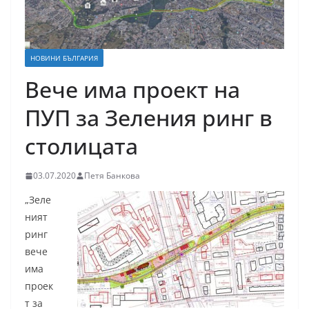
НОВИНИ БЪЛГАРИЯ
Вече има проект на
ПУП за Зеления ринг в
столицата
03.07.2020
Петя Банкова
„Зеле
ният
ринг
вече
има
проек
т за