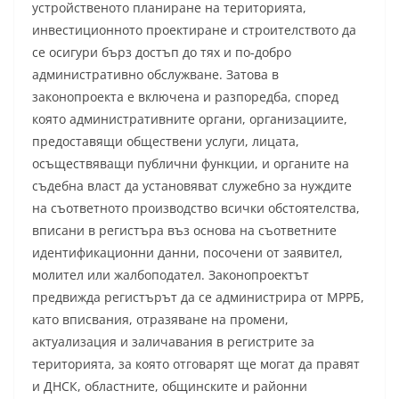
устройственото планиране на територията,
инвестиционното проектиране и строителството да
се осигури бърз достъп до тях и по-добро
административно обслужване. Затова в
законопроекта е включена и разпоредба, според
която административните органи, организациите,
предоставящи обществени услуги, лицата,
осъществяващи публични функции, и органите на
съдебна власт да установяват служебно за нуждите
на съответното производство всички обстоятелства,
вписани в регистъра въз основа на съответните
идентификационни данни, посочени от заявител,
молител или жалбоподател. Законопроектът
предвижда регистърът да се администрира от МРРБ,
като вписвания, отразяване на промени,
актуализация и заличавания в регистрите за
територията, за която отговарят ще могат да правят
и ДНСК, областните, общинските и районни