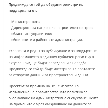
Предвижда се той да обедини регистрите,
поддържани от:
– Министерството;
– Дирекцията за национален строителен контрол;
– областните управители;
– общинските и районните администрации.
Условията и редът за публикуване и за поддържане
на информацията в единния публичен регистър в
актуален вид ще бъдат определени с наредба.
Предвижда се той да бъде интегриран с порталите
за отворени данни и за пространствени данни.
Проектът за промяна на ЗУТ е изготвен в
изпълнение на правителствената политика за
облекчаване на административно обслужване. Целта
на промените е чрез обединяване на данните за