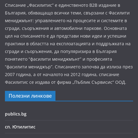
Списание „Фасилитис” е единственото B2B издание в
България, обхващащо всички теми, свързани с Фасилити
мениджмънт: управлението на процесите и системите в
сгради, съоръжения и автомобилни паркове. Основната
цел на списанието е да представи нови идеи и успешни
практики в областта на експлоатацията и поддръжката на
сгради и съоръжения, да популяризира в България
понятието “фасилити мениджмънт” и професията
“фасилити мениджър”. Списанието започва да излиза през
2007 година, а от началото на 2012 година, списание
Фасилитис се издава от фирма „Пъблик Сървисис“ ООД.
Полезни линкове
publics.bg
сп. Ютилитис