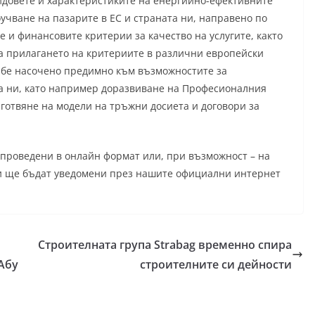
видовете и характеристиките на енергийно-ефективните
оучване на пазарите в ЕС и страната ни, направено по
е и финансовите критерии за качество на услугите, както
за прилагането на критериите в различни европейски
 бе насочено предимно към възможностите за
та ни, като например доразвиване на Професионалния
зготвяне на модели на тръжни досиета и договори за
проведени в онлайн формат или, при възможност – на
ни ще бъдат уведомени през нашите официални интернет
Строителната група Strabag временно спира
Абу
строителните си дейности