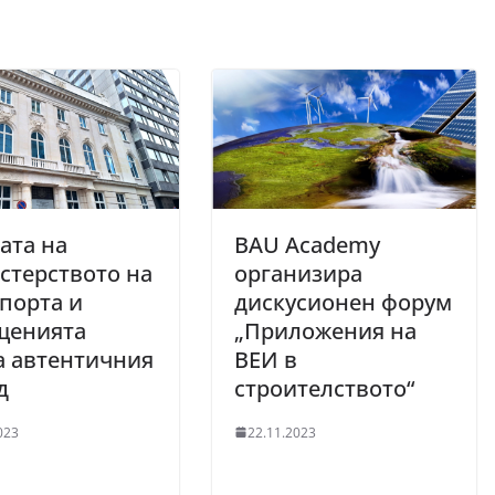
ата на
BAU Academy
стерството на
организира
порта и
дискусионен форум
щенията
„Приложения на
а автентичния
ВЕИ в
д
строителството“
023
22.11.2023