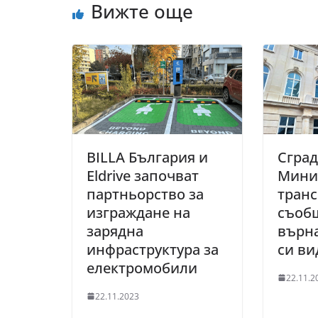
Вижте още
BILLA България и
Сград
Eldrive започват
Мини
партньорство за
транс
изграждане на
съоб
зарядна
върн
инфраструктура за
си ви
електромобили
22.11.2
22.11.2023