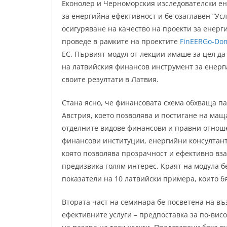
Еконолер и Черноморския изследователски ен
за енергийна ефективност и бе озаглавен “Ус
осигуряване на качество на проекти за енерг
проведе в рамките на проектите
FinEERGo-Do
ЕС. Първият модул от лекции имаше за цел да
на латвийския финансов инструмент за енерг
своите резултати в Латвия.
Стана ясно, че финансовата схема обхваща п
Австрия, което позволява и постигане на ма
отделните видове финансови и правни отнош
финансови институции, енергийни консултант
която позволява прозрачност и ефективно вз
предизвика голям интерес. Краят на модула б
показатели на 10 латвийски примера, които б
Втората част на семинара бе посветена на въ
ефективните услуги – предпоставка за по-вис