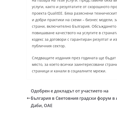
на пазара на тези услуги. Представени бяха 
услуги, както и резултатите от скорошното пр
проекта QualitEE. Бяха разяснени техническит
и добри практики на схеми – бизнес модели, 
страни, включително България. Обсъждането
повишаване качеството на услугите в страна
кодекс за договори с гарантиран резултат и и
публичния сектор.
Следващите издания през годината ще бъдат 
място, за което всички заинтересовани стра
страници и канали в социалните мрежи.
Одобрен е докладът от участието на
България в Световния градски форум в 
Даби, ОАЕ