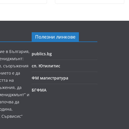
Полезни линкове
ие в България,
publics.bg
мениджмънт:
и, съоръжения
сп. Ютилитис
нието е да
ФМ магистратура
стта на
ъжения, да
БГФМА
мениджмънт” и
апочва да
година,
к Сървисис“