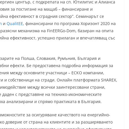
ергиен център, с подкрепата на сп. Ютилитис и Алианса
ловия за постигане на мащаб – финансиране и
ийна ефективност в сградния сектор”. Семинарът се
m
и
QualitEE
, финансирани по програма Хоризонт 2020 на
 разясни механизма на FinEERGo-Dom, базиран на опита
ийна ефективност, успешно прилаган и впечатляващ със
азарите на Полша, Словакия, Румъния, България и
щабни ефекти. Бе предоставена подробна информация за
ения между основните участници – ЕСКО компании,
и и собственици на сгради. Онлайн платформата SHAREX,
аимодействие между всички заинтересовани страни,
е даден с представяне на технико-икономическите
яха анализирани и спрямо практиката в България.
зможностите за осигуряване качеството на енергийно-
око доверие от страна на клиентите и за разширяването