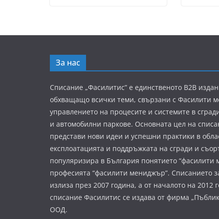
За нас
Списание „Фасилитис” е единственото B2B издан
обхващащо всички теми, свързани с Фасилити 
управлението на процесите и системите в сград
и автомобилни паркове. Основната цел на списа
представи нови идеи и успешни практики в обла
експлоатацията и поддръжката на сгради и съор
популяризира в България понятието “фасилити 
професията “фасилити мениджър”. Списанието з
излиза през 2007 година, а от началото на 2012 
списание Фасилитис се издава от фирма „Пъбли
ООД.