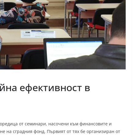
йна ефективност в
поредица от семинари, насочени към финансовите и
не на сградния фонд. Първият от тях бе организиран от