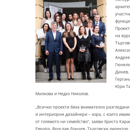
архите
участн
функци
Проект
на жур
Търгов
Алекса
Андрее
Гюнели
Динев,
Герган
Юри Та
Милкова и Недко Николов.
„Всички проекти бяха внимателно разгледани 
и интериорни дизайнери – хора, с които имам
от голямото ни семейство“, заяви Христо Кар
Европа. Ярослав Дончев, Търговски директор