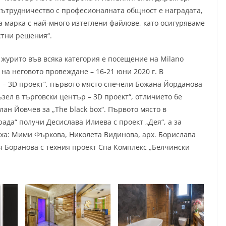
сътрудничество с професионалната общност е наградата,
за марка с най-много изтеглени файлове, като осигуряваме
стни решения“.
 журито във всяка категория е посещение на Milano
 на неговото провеждане – 16-21 юни 2020 г. В
 – 3D проект“, първото място спечели Божана Йорданова
зел в търговски център – 3D проект“, отличието бе
лан Йовчев за „The black box“. Първото място в
ада“ получи Десислава Илиева с проект „Дея“, а за
аха: Мими Фъркова, Николета Видинова, арх. Борислава
ия Боранова с техния проект Спа Комплекс „Белчински