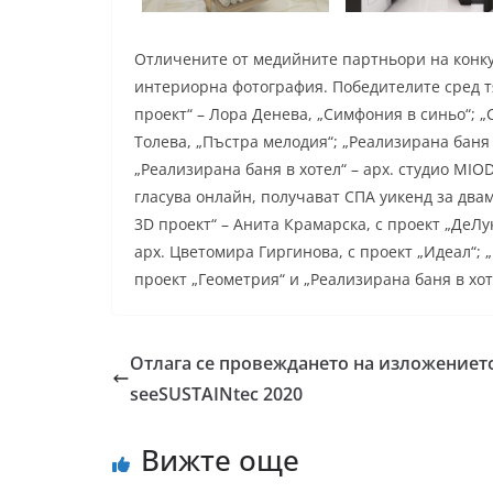
Отличените от медийните партньори на конкурс
интериорна фотография. Победителите сред тя
проект“ – Лора Денева, „Симфония в синьо“; „
Толева, „Пъстра мелодия“; „Реализирана баня 
„Реализирана баня в хотел“ – арх. студио MIO
гласува онлайн, получават СПА уикенд за двам
3D проект“ – Анита Крамарска, с проект „ДеЛу
арх. Цветомира Гиргинова, с проект „Идеал“; 
проект „Геометрия“ и „Реализирана баня в хоте
Отлага се провеждането на изложениет
seeSUSTAINtec 2020
Вижте още