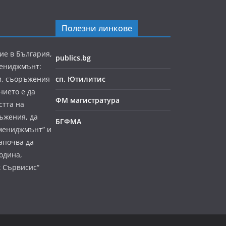
Полезни линкове
ие в България,
publics.bg
мениджмънт:
и, съоръжения
сп. Ютилитис
нието е да
ФМ магистратура
стта на
ъжения, да
БГФМА
мениджмънт” и
апочва да
година,
к Сървисис“