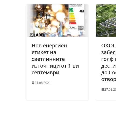
Нов енергиен
OKOL 
етикет на
забе
светлинните
голф 
източници от 1-ви
дести
септември
до Со
отвор
31.08.2021
27.08.2