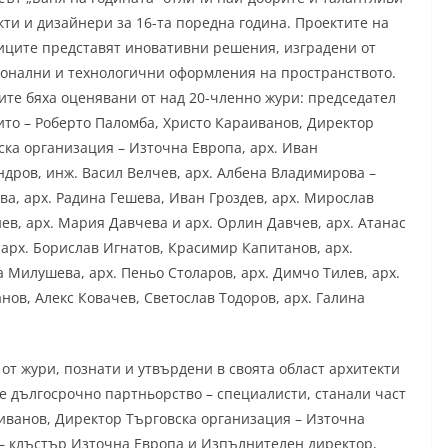
кти и дизайнери за 16-та поредна година. Проектите на
иците представят иновативни решения, изградени от
онални и технологични оформления на пространството.
ите бяха оценявани от над 20-членно жури: председател
ито – Роберто Паломба, Христо Караиванов, Директор
ска организация – Източна Европа, арх. Иван
ндров, инж. Васил Велчев, арх. Албена Владимирова –
ва, арх. Радина Гешева, Иван Гроздев, арх. Мирослав
ев, арх. Мария Давчева и арх. Орлин Давчев, арх. Атанас
 арх. Борислав Игнатов, Красимир Капитанов, арх.
а Милушева, арх. Пеньо Столаров, арх. Димчо Тилев, арх.
нов, Алекс Ковачев, Светослав Тодоров, арх. Галина
от жури, познати и утвърдени в своята област архитекти
е дългосрочно партньорство – специалисти, станали част
аиванов, Директор Търговска организация – Източна
 – клъстър Източна Европа и Изпълнителен директор,