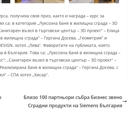
а, получиха своя приз, както и награда – курс за
х са: в категория „Луксозна баня в жилищна сграда – 3D
Санитарен възел в търговски център – 3D проект“ – Елица
в жилищна сграда“ – Гергана Досева, „Геометрия“ и
DESIGN, хотел „Лева“. Фаворитите на публиката, която
а в България. Това са: „Луксозна баня в жилищна сграда –
кс“; „Санитарен възел в търговски център – 3D проект“ –
„Реализирана баня в жилищна сграда“ – Гергана Досева, с
л“ – СПА хотел „Хисар“.
о
Близо 100 партньори събра бизнес звено
Сградни продукти на Siemens България