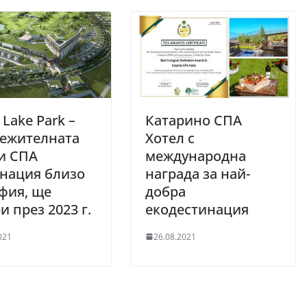
Lake Park –
Катарино СПА
лежителната
Хотел с
и СПА
международна
нация близо
награда за най-
фия, ще
добра
и през 2023 г.
екодестинация
021
26.08.2021