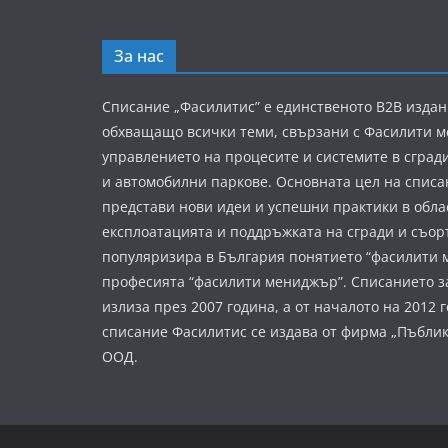
За нас
Списание „Фасилитис” е единственото B2B издан
обхващащо всички теми, свързани с Фасилити 
управлението на процесите и системите в сград
и автомобилни паркове. Основната цел на списа
представи нови идеи и успешни практики в обла
експлоатацията и поддръжката на сгради и съор
популяризира в България понятието “фасилити 
професията “фасилити мениджър”. Списанието з
излиза през 2007 година, а от началото на 2012 
списание Фасилитис се издава от фирма „Пъбли
ООД.