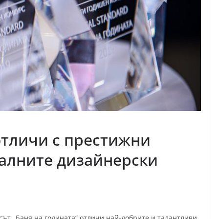
отличи с престижни
алните дизайнерски
сът „Баня на годината“ отличи най-добрите и талантливи