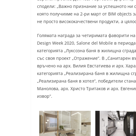
сподели: „Важно признание за успешното ни 
която получихме на 2-ри март от BIM objects 
не просто висококачествени продукти, а цяло
Голямата награда за четиримата фаворити на
Design Week 2020, Salone del Mobile в периода
категорията „Луксозна баня в жилищна сграда
със своя проект „Отражение“. В „Санитарен въ
връчено на арх. Вилия Евстатиева и арх. Хара
категорията „Реализирана баня в жилищна сгр
„Реализирана баня в хотел“, победители стан
Манолова, арх. Христо Тритаков и арх. Евген
извор“.