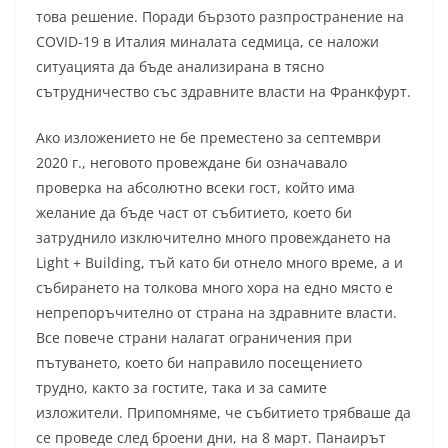
това решение. Поради бързото разпространение на
COVID-19 в Италия миналата седмица, се наложи
ситуацията да бъде анализирана в тясно
сътрудничество със здравните власти на Франкфурт.
Ако изложението не бе преместено за септември
2020 г., неговото провеждане би означавало
проверка на абсолютно всеки гост, който има
желание да бъде част от събитието, което би
затруднило изключително много провеждането на
Light + Building, тъй като би отнело много време, а и
събирането на толкова много хора на едно място е
непрепоръчително от страна на здравните власти.
Все повече страни налагат ограничения при
пътуването, което би направило посещението
трудно, както за гостите, така и за самите
изложители. Припомняме, че събитието трябваше да
се проведе след броени дни, на 8 март. Панаирът