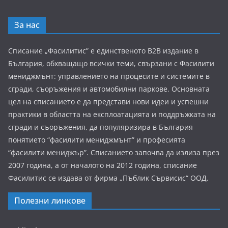
За нас
Списание „Фасилитис” е единственото B2B издание в
България, обхващащо всички теми, свързани с Фасилити
мениджмънт: управлението на процесите и системите в
сгради, съоръжения и автомобилни паркове. Основната
цел на списанието е да представи нови идеи и успешни
практики в областта на експлоатацията и поддръжката на
сгради и съоръжения, да популяризира в България
понятието “фасилити мениджмънт” и професията
“фасилити мениджър”. Списанието започва да излиза през
2007 година, а от началото на 2012 година, списание
Фасилитис се издава от фирма „Пъблик Сървисис“ ООД.
Полезни линкове