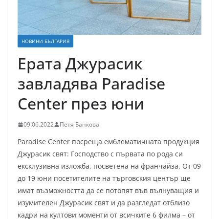
НОВИНИ БЪЛГАРИЯ
Ерата Джурасик
завладява Paradise
Center през юни
09.06.2022
Петя Банкова
Paradise Center посреща емблематичната продукция
Джурасик свят: Господство с първата по рода си
ексклузивна изложба, посветена на франчайза. От 09
до 19 юни посетителите на търговския център ще
имат възможността да се потопят във вълнуващия и
изумителен Джурасик свят и да разгледат отблизо
кадри на култови моменти от всичките 6 филма – от