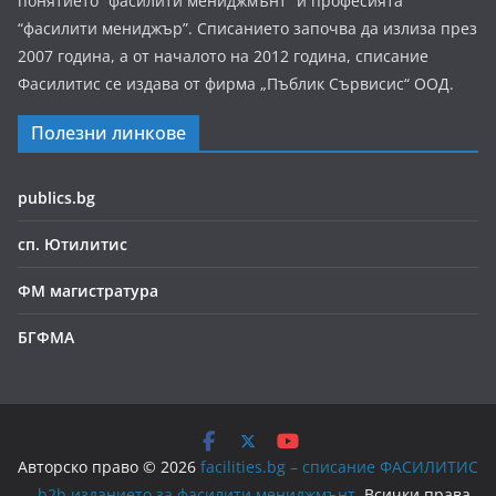
понятието “фасилити мениджмънт” и професията
“фасилити мениджър”. Списанието започва да излиза през
2007 година, а от началото на 2012 година, списание
Фасилитис се издава от фирма „Пъблик Сървисис“ ООД.
Полезни линкове
publics.bg
сп. Ютилитис
ФМ магистратура
БГФМА
Авторско право © 2026
facilities.bg – списание ФАСИЛИТИС
– b2b изданието за фасилити мениджмънт
. Всички права