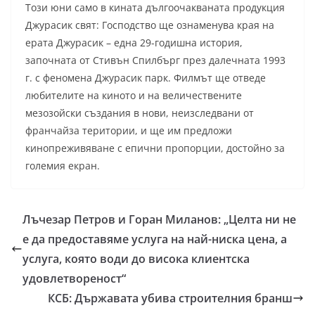
Този юни само в кината дългоочакваната продукция
Джурасик свят: Господство ще ознаменува края на
ерата Джурасик – една 29-годишна история,
започната от Стивън Спилбърг през далечната 1993
г. с феномена Джурасик парк. Филмът ще отведе
любителите на киното и на величествените
мезозойски създания в нови, неизследвани от
франчайза територии, и ще им предложи
кинопреживяване с епични пропорции, достойно за
големия екран.
Лъчезар Петров и Горан Миланов: „Целта ни не
е да предоставяме услуга на най-ниска цена, а
услуга, която води до висока клиентска
удовлетвореност“
КСБ: Държавата убива строителния бранш