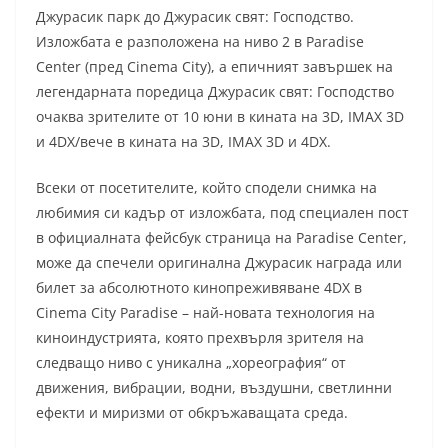
Джурасик парк до Джурасик свят: Господство.
Изложбата е разположена на ниво 2 в Paradise
Center (пред Cinema City), а епичният завършек на
легендарната поредица Джурасик свят: Господство
очаква зрителите от 10 юни в кината на 3D, IMAX 3D
и 4DX/вече в кината на 3D, IMAX 3D и 4DX.
Всеки от посетителите, който сподели снимка на
любимия си кадър от изложбата, под специален пост
в официалната фейсбук страница на Paradise Center,
може да спечели оригинална Джурасик награда или
билет за абсолютното кинопреживяване 4DX в
Cinema City Paradise – най-новата технология на
киноиндустрията, която прехвърля зрителя на
следващо ниво с уникална „хореография“ от
движения, вибрации, водни, въздушни, светлинни
ефекти и миризми от обкръжаващата среда.