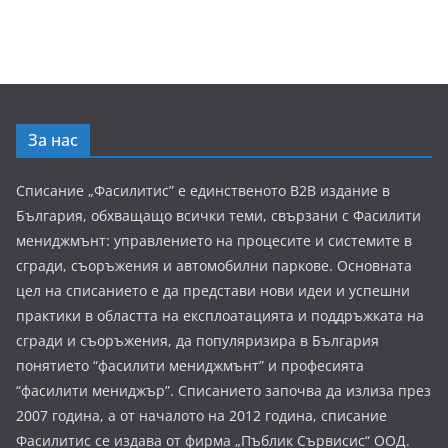
За нас
Списание „Фасилитис” е единственото B2B издание в
България, обхващащо всички теми, свързани с Фасилити
мениджмънт: управлението на процесите и системите в
сгради, съоръжения и автомобилни паркове. Основната
цел на списанието е да представи нови идеи и успешни
практики в областта на експлоатацията и поддръжката на
сгради и съоръжения, да популяризира в България
понятието “фасилити мениджмънт” и професията
“фасилити мениджър”. Списанието започва да излиза през
2007 година, а от началото на 2012 година, списание
Фасилитис се издава от фирма „Пъблик Сървисис“ ООД.