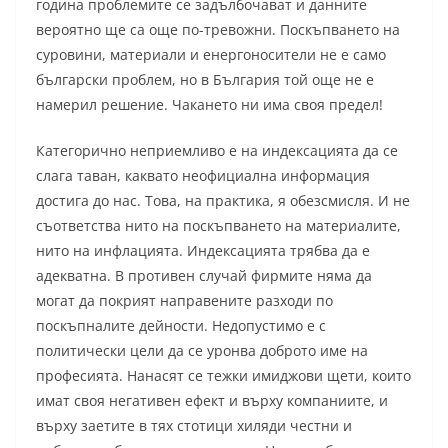
година проблемите се задълбочават и данните
вероятно ще са още по-тревожни. Поскъпването на
суровини, материали и енергоносители не е само
български проблем, но в България той още не е
намерил решение. Чакането ни има своя предел!
Категорично неприемливо е на индексацията да се
слага таван, каквато неофициална информация
достига до нас. Това, на практика, я обезсмисля. И не
съответства нито на поскъпването на материалите,
нито на инфлацията. Индексацията трябва да е
адекватна. В противен случай фирмите няма да
могат да покрият направените разходи по
поскъпналите дейности. Недопустимо е с
политически цели да се уронва доброто име на
професията. Нанасят се тежки имиджови щети, които
имат своя негативен ефект и върху компаниите, и
върху заетите в тях стотици хиляди честни и