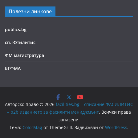
Полезни линкове
publics.bg
сп. Ютилитис
ФМ магистратура
БГФМА
Авторско право © 2026
facilities.bg – списание ФАСИЛИТИС
– b2b изданието за фасилити мениджмънт
. Всички права
запазени.
Тема:
ColorMag
от ThemeGrill. Задвижван от
WordPress
.