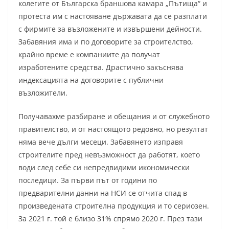
колегите от Българска браншова камара „Пътища“ и
протеста им с настояване държавата да се разплати
с фирмите за възложените и извършени дейности.
Забавяния има и по договорите за строителство,
крайно време е компаниите да получат
изработените средства. Драстично закъснява
индексацията на договорите с публични
възложители.
Получавахме разбиране и обещания и от служебното
правителство, и от настоящото редовно, но резултат
няма вече дълги месеци. Забавянето изправя
строителите пред невъзможност да работят, което
води след себе си непредвидими икономически
последици. За първи път от години по
предварителни данни на НСИ се отчита спад в
произведената строителна продукция и то сериозен.
За 2021 г. той е близо 31% спрямо 2020 г. През тази