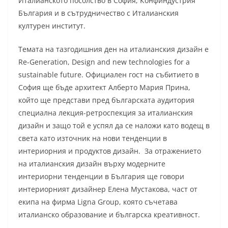
Италианското посолство в София, Конфиндустрия
България и в сътрудничество с Италианския
културен институт.
Темата на тазгодишния ден на италианския дизайн е
Re-Generation, Design and new technologies for a
sustainable future. Официален гост на събитието в
София ще бъде архитект Алберто Мария Прина,
който ще представи пред българската аудитория
специална лекция-ретроспекция за италианския
дизайн и защо той е успял да се наложи като водещ в
света като източник на нови тенденции в
интериорния и продуктов дизайн. За отражението
на италианския дизайн върху модерните
интериорни тенденции в България ще говори
интериорният дизайнер Елена Мустакова, част от
екипа на фирма Lignа Group, която съчетава
италианско образование и българска креативност.