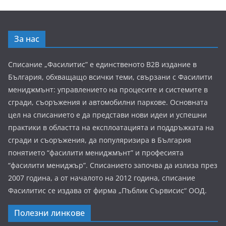
За нас
Списание „Фасилитис” е единственото B2B издание в
България, обхващащо всички теми, свързани с Фасилити
мениджмънт: управлението на процесите и системите в
сгради, съоръжения и автомобилни паркове. Основната
цел на списанието е да представи нови идеи и успешни
практики в областта на експлоатацията и поддръжката на
сгради и съоръжения, да популяризира в България
понятието “фасилити мениджмънт” и професията
“фасилити мениджър”. Списанието започва да излиза през
2007 година, а от началото на 2012 година, списание
Фасилитис се издава от фирма „Пъблик Сървисис“ ООД.
Полезни линкове