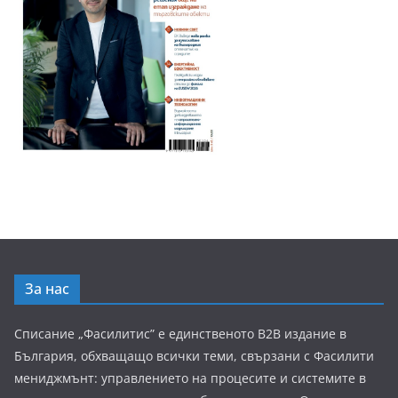
За нас
Списание „Фасилитис” е единственото B2B издание в
България, обхващащо всички теми, свързани с Фасилити
мениджмънт: управлението на процесите и системите в