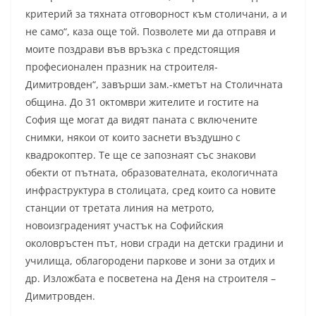
критерий за тяхната отговорност към столичани, а и
не само“, каза още той. Позволете ми да отправя и
моите поздрави във връзка с предстоящия
професионален празник на строителя-
Димитровден“, завърши зам.-кметът на Столичната
община. До 31 октомври жителите и гостите на
София ще могат да видят паната с включените
снимки, някои от които заснети въздушно с
квадрокоптер. Те ще се запознаят със знакови
обекти от пътната, образователната, екологичната
инфраструктура в столицата, сред които са новите
станции от третата линия на метрото,
новоизграденият участък на Софийския
околовръстен път, нови сгради на детски градини и
училища, облагородени паркове и зони за отдих и
др. Изложбата е посветена на Деня на строителя –
Димитровден.