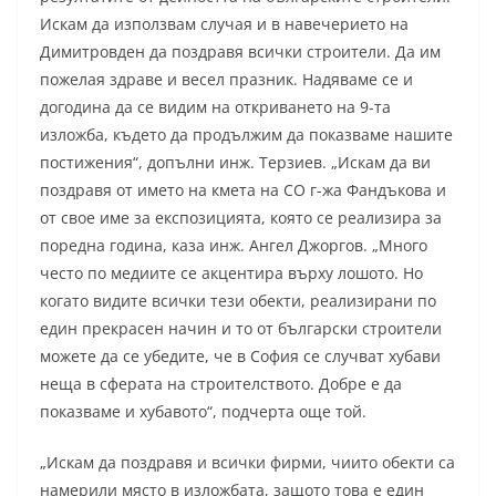
Искам да използвам случая и в навечерието на
Димитровден да поздравя всички строители. Да им
пожелая здраве и весел празник. Надяваме се и
догодина да се видим на откриването на 9-та
изложба, където да продължим да показваме нашите
постижения“, допълни инж. Терзиев. „Искам да ви
поздравя от името на кмета на СО г-жа Фандъкова и
от свое име за експозицията, която се реализира за
поредна година, каза инж. Ангел Джоргов. „Много
често по медиите се акцентира върху лошото. Но
когато видите всички тези обекти, реализирани по
един прекрасен начин и то от български строители
можете да се убедите, че в София се случват хубави
неща в сферата на строителството. Добре е да
показваме и хубавото“, подчерта още той.
„Искам да поздравя и всички фирми, чиито обекти са
намерили място в изложбата, защото това е един