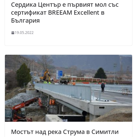
Сердика Център е първият мол със
сертификат BREEAM Excellent в
България
19.05.2022
Мостът над река Струма в Симитли