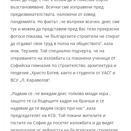
възстановяване. Всички сме изправени пред
предизвикателствата, наложени от ковид
пандемията. Но фактът ,че въпреки всичко, днес сме
тук и можем да представим пред Вас тези прекрасни
фотоси показва, че българските строители не спират
да отдават своя труд в полза на обществото“, каза
инж. Терзиев. Той специално подчерта, че на
откриването на изложбата са поканени ученици от
Софийска гимназия по строителство, архитектура и
геодезия „Христо Ботев, както и студенти от УАСГ и
ВСУ „Л. Каравелов“.
„Радвам се ,че виждам днес толкова млади хора ,
защото те са бъдещите кадри на бранша и се
надявам да ги видим скоро при нас“ ,каза
председателят на КСБ. Той покани жителите и
гостите на София да посетят изложбата и да видят
резултатите от дейността на българските строители.