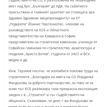
съдействието на СО, е разположена на пешеходния
мост над бул. „България“ до НДК. На събитието
присъстваха и главният архитект на столицата арх.
Здравко Здравков, вицепрезидентът на КТ
„Подкрепа“ Йоанис Партениотис, членове на
ръководството на КСБ и Областното
представителство на Камарата в София,
представители на строителни компании, ученици от
Софийска гимназия по строителство, архитектура и
геодезия „Христо Ботев“, студенти от УАСГ и ВСУ,
медии и др.
Инж. Терзиев посочи, че изложбата показва труда на
строителите. „Благодаря на кмета на СО Йорданка
Фандъкова за доброто партньорство ,за това че за
осми път КСБ реализира тази прекрасна експозиция
заедно с в. „Строител“ и със съдействието на
общината. Съжалявам ,че днес г-жа Фандъкова не
може да бъде с нас и искам да и пожелая бързо