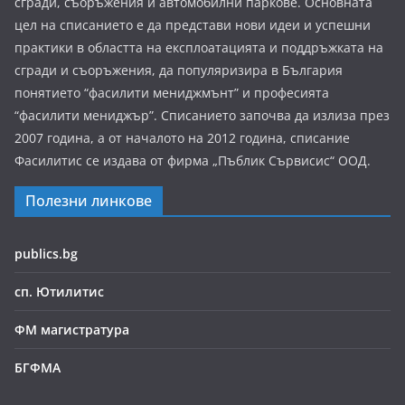
сгради, съоръжения и автомобилни паркове. Основната
цел на списанието е да представи нови идеи и успешни
практики в областта на експлоатацията и поддръжката на
сгради и съоръжения, да популяризира в България
понятието “фасилити мениджмънт” и професията
“фасилити мениджър”. Списанието започва да излиза през
2007 година, а от началото на 2012 година, списание
Фасилитис се издава от фирма „Пъблик Сървисис“ ООД.
Полезни линкове
publics.bg
сп. Ютилитис
ФМ магистратура
БГФМА