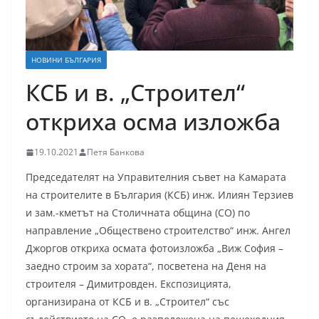
НОВИНИ БЪЛГАРИЯ
КСБ и в. „Строител“
откриха осма изложба
19.10.2021
Петя Банкова
Председателят на Управителния съвет на Камарата
на строителите в България (КСБ) инж. Илиян Терзиев
и зам.-кметът на Столичната община (СО) по
направление „Обществено строителство“ инж. Ангел
Джоргов откриха осмата фотоизложба „Виж София –
заедно строим за хората“, посветена на Деня на
строителя – Димитровден. Експозицията,
организирана от КСБ и в. „Строител“ със