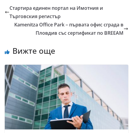
Стартира единен портал на Имотния и
Търговския регистър
Kamenitza Office Park – пъpвaтa oфиc cгpaдa в
Πлoвдив със cepтификат пo ВRЕЕАМ
Вижте още