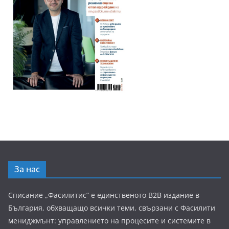
За нас
Списание „Фасилитис” е единственото B2B издание в
България, обхващащо всички теми, свързани с Фасилити
мениджмънт: управлението на процесите и системите в