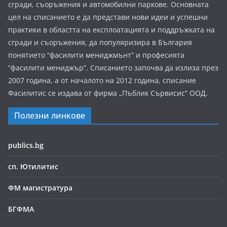
сгради, съоръжения и автомобилни паркове. Основната
цел на списанието е да представи нови идеи и успешни
практики в областта на експлоатацията и поддръжката на
сгради и съоръжения, да популяризира в България
понятието “фасилити мениджмънт” и професията
“фасилити мениджър”. Списанието започва да излиза през
2007 година, а от началото на 2012 година, списание
Фасилитис се издава от фирма „Пъблик Сървисис“ ООД.
Полезни линкове
publics.bg
сп. Ютилитис
ФМ магистратура
БГФМА