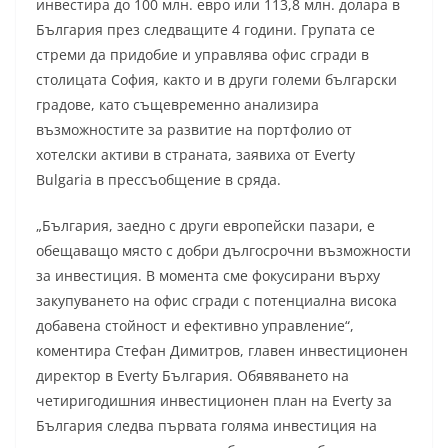
инвестира до 100 млн. евро или 113,8 млн. долара в
България през следващите 4 години. Групата се
стреми да придобие и управлява офис сгради в
столицата София, както и в други големи български
градове, като същевременно анализира
възможностите за развитие на портфолио от
хотелски активи в страната, заявиха от Everty
Bulgaria в прессъобщение в сряда.
„България, заедно с други европейски пазари, е
обещаващо място с добри дългосрочни възможности
за инвестиция. В момента сме фокусирани върху
закупуването на офис сгради с потенциална висока
добавена стойност и ефективно управление“,
коментира Стефан Димитров, главен инвестиционен
директор в Everty България. Обявяването на
четиригодишния инвестиционен план на Everty за
България следва първата голяма инвестиция на