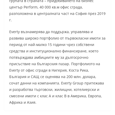
групата в страната – придобиването на бизнес
център Perform, 40 000 кв.м офис сграда,
разположена в централната част на София през 2019
г.
Everty възнамерява да поддържа, управлява и
развива широко портфолио от първокласни имоти за
период от най-малко 15 години чрез собствени
средства и институционално финансиране, което
потвърждава амбициите му за дългосрочно
присъствие на българския пазар. Портфолиото на
Everty от офис сгради в Нигерия, Коста Рика,
България и САЩ се оценява на 200 млн. долара,
сочат данни на компанията. Everty Group притежава
и разработва търговски, жилищни, хотелиерски и
смесени имоти с клас A и клас B в Америка, Европа,
Африка и Азия.