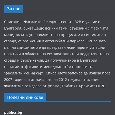
За нас
Списание „Фасилитис” е единственото B2B издание в
България, обхващащо всички теми, свързани с Фасилити
мениджмънт: управлението на процесите и системите в
сгради, съоръжения и автомобилни паркове. Основната
цел на списанието е да представи нови идеи и успешни
практики в областта на експлоатацията и поддръжката на
сгради и съоръжения, да популяризира в България
понятието “фасилити мениджмънт” и професията
“фасилити мениджър”. Списанието започва да излиза през
2007 година, а от началото на 2012 година, списание
Фасилитис се издава от фирма „Пъблик Сървисис“ ООД.
Полезни линкове
publics.bg