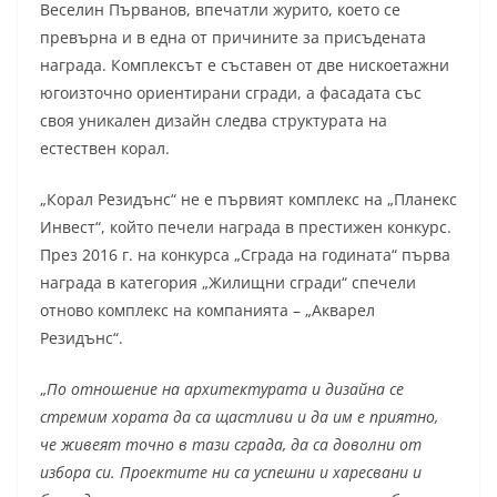
Веселин Първанов, впечатли журито, което се
превърна и в една от причините за присъдената
награда. Комплексът е съставен от две нискоетажни
югоизточно ориентирани сгради, а фасадата със
своя уникален дизайн следва структурата на
естествен корал.
„Корал Резидънс“ не е първият комплекс на „Планекс
Инвест“, който печели награда в престижен конкурс.
През 2016 г. на конкурса „Сграда на годината“ първа
награда в категория „Жилищни сгради“ спечели
отново комплекс на компанията – „Акварел
Резидънс“.
„
По отношение на архитектурата и дизайна се
стремим хората да са щастливи и да им е приятно,
че живеят точно в тази сграда, да са доволни от
избора си. Проектите ни са успешни и харесвани и