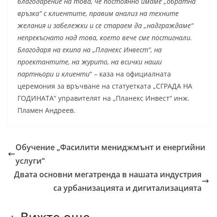
благодарение на това, че постоянно имаме „обратна
връзка“ с клиентите, правим анализ на техните
желания и забележки и се стараем да „надграждаме“
непрекъснато над това, което вече сме постигнали.
Благодаря на екипа на „Планекс Инвест“, на
проектантите, на журито, на всички наши
партньори и клиенти
“ – каза на официалната
церемония за връчване на статуетката „СГРАДА НА
ГОДИНАТА“ управителят на „Планекс Инвест“ инж.
Пламен Андреев.
Обучение „Фасилити мениджмънт и енергийни
услуги“
Двата основни мегатренда в нашата индустрия
са урбанизацията и дигитализацията