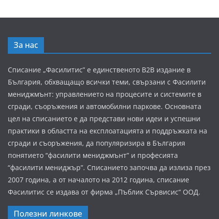
За нас
Списание „Фасилитис” е единственото B2B издание в
България, обхващащо всички теми, свързани с Фасилити
мениджмънт: управлението на процесите и системите в
сгради, съоръжения и автомобилни паркове. Основната
цел на списанието е да представи нови идеи и успешни
практики в областта на експлоатацията и поддръжката на
сгради и съоръжения, да популяризира в България
понятието “фасилити мениджмънт” и професията
“фасилити мениджър”. Списанието започва да излиза през
2007 година, а от началото на 2012 година, списание
Фасилитис се издава от фирма „Пъблик Сървисис“ ООД.
Полезни линкове