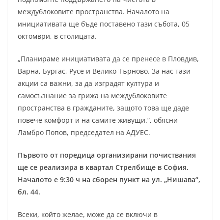
междублоковите пространства. Началото на
инициативата ще бъде поставено тази събота, 05
октомври, в столицата.
„Планираме инициативата да се пренесе в Пловдив,
Варна, Бургас, Русе и Велико Търново. За нас тази
акции са важни, за да изградят култура и
самосъзнание за грижа на междублоковите
пространства в гражданите, защото това ще даде
повече комфорт и на самите живущи.“, обясни
Ламбро Попов, председател на АДУЕС.
Първото от поредица организирани почиствания
ще се реализира в квартал Стрелбище в София.
Началото е 9:30 ч на сборен пункт на ул. „Нишава“,
бл. 44.
Всеки, който желае, може да се включи в