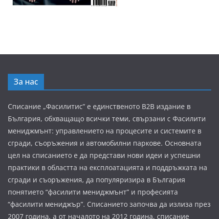
За нас
Списание „Фасилитис” е единственото B2B издание в
България, обхващащо всички теми, свързани с Фасилити
мениджмънт: управлението на процесите и системите в
сгради, съоръжения и автомобилни паркове. Основната
цел на списанието е да представи нови идеи и успешни
практики в областта на експлоатацията и поддръжката на
сгради и съоръжения, да популяризира в България
понятието “фасилити мениджмънт” и професията
“фасилити мениджър”. Списанието започва да излиза през
2007 година, а от началото на 2012 година, списание