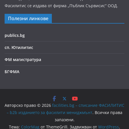
Фасилитис се издава от фирма „Пъблик Сървисис“ ООД.
Полезни линкове
publics.bg
сп. Ютилитис
ФМ магистратура
БГФМА
Авторско право © 2026
facilities.bg – списание ФАСИЛИТИС
– b2b изданието за фасилити мениджмънт
. Всички права
запазени.
Тема:
ColorMag
от ThemeGrill. Задвижван от
WordPress
.