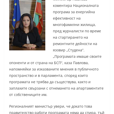
коментира Националната
програма за енергийна
ефективност на
многофамилни жилища,
пред журналисти по време
на стартирането на
ремонтните дейности на
язовир „Студена“.
„Програмата имаше своите
опоненти и от страна на БСП“, каза Павлова,
напомняйки за изказваните мнения в публичното
пространство и в парламента, според които
програмата не трябва да съществува, както и
заплахите свързани с отнемането на апартаментите
от собствениците им.
Регионалният министър увери, че докато това
правителство работи програмата няма да спира, тъй