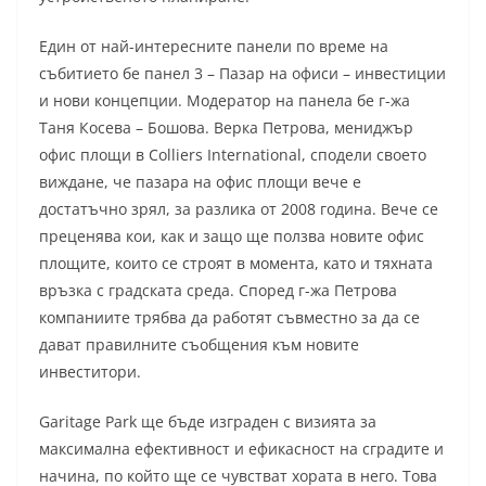
Един от най-интересните панели по време на
събитието бе панел 3 – Пазар на офиси – инвестиции
и нови концепции. Модератор на панела бе г-жа
Таня Косева – Бошова. Верка Петрова, мениджър
офис площи в Colliers International, сподели своето
виждане, че пазара на офис площи вече е
достатъчно зрял, за разлика от 2008 година. Вече се
преценява кои, как и защо ще ползва новите офис
площите, които се строят в момента, като и тяхната
връзка с градската среда. Според г-жа Петрова
компаниите трябва да работят съвместно за да се
дават правилните съобщения към новите
инвеститори.
Garitage Park ще бъде изграден с визията за
максимална ефективност и ефикасност на сградите и
начина, по който ще се чувстват хората в него. Това