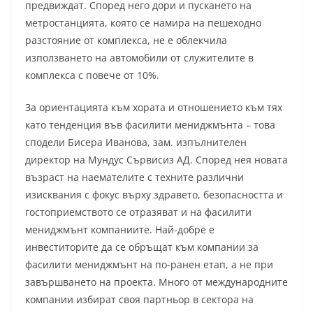
предвиждат. Според него дори и пускането на
метростанцията, която се намира на пешеходно
разстояние от комплекса, не е облекчила
използването на автомобили от служителите в
комплекса с повече от 10%.
За ориентацията към хората и отношението към тях
като тенденция във фасилити мениджмънта – това
сподели Бисера Иванова, зам. изпълнителен
директор на Мундус Сървисиз АД. Според нея новата
възраст на наемателите с техните различни
изисквания с фокус върху здравето, безопасността и
гостоприемството се отразяват и на фасилити
мениджмънт компаниите. Най-добре е
инвеститорите да се обръщат към компании за
фасилити мениджмънт на по-ранен етап, а не при
завършването на проекта. Много от международните
компании избират своя партньор в сектора на