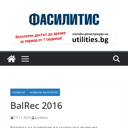
Skip
to
content
НОВИНИ
НОВИНИ БЪЛГАРИЯ
BalRec 2016
11.11.2016
facilities
Визията за развитие на столицата включва