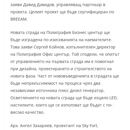
заяви Давид Давидов, управляващ партньор в
проекта. Целият проект ще бъде сертифициран по
BREEAM.
Новата сграда на Полиграфия Бизнес център ще
бъде изградена по изискванията на наемателите.
Това заяви Сергей Койнов, изпълнителен директор
на Полиграфия Офис център. Той сподели, че опитът
от управлението на първата сграда им е помогнал
при дизайна, проектирането и строителството на
новата фаза. Част от нововъведенията в сградата ще
бъде непрекъсняемост на процеса чрез два
независими източника плюс дизел генератор.
Осветлението на новата сграда ще бъде изцяло LED,
настилките, които ще се използват ще бъдат с по-
високо качество.
Арх. Ангел Захариев, проектант на Sky Fort,