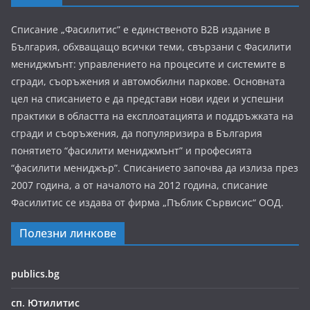
Списание „Фасилитис” е единственото B2B издание в
България, обхващащо всички теми, свързани с Фасилити
мениджмънт: управлението на процесите и системите в
сгради, съоръжения и автомобилни паркове. Основната
цел на списанието е да представи нови идеи и успешни
практики в областта на експлоатацията и поддръжката на
сгради и съоръжения, да популяризира в България
понятието “фасилити мениджмънт” и професията
“фасилити мениджър”. Списанието започва да излиза през
2007 година, а от началото на 2012 година, списание
Фасилитис се издава от фирма „Пъблик Сървисис“ ООД.
Полезни линкове
publics.bg
сп. Ютилитис