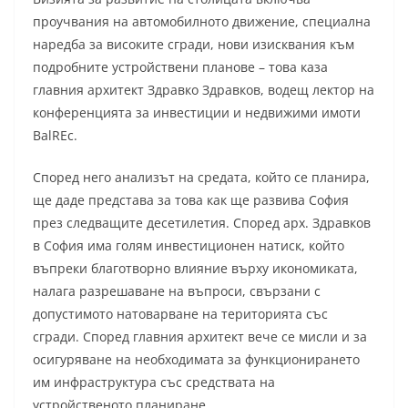
проучвания на автомобилното движение, специална
наредба за високите сгради, нови изисквания към
подробните устройствени планове – това каза
главния архитект Здравко Здравков, водещ лектор на
конференцията за инвестиции и недвижими имоти
BalREc.
Според него анализът на средата, който се планира,
ще даде представа за това как ще развива София
през следващите десетилетия. Според арх. Здравков
в София има голям инвестиционен натиск, който
въпреки благотворно влияние върху икономиката,
налага разрешаване на въпроси, свързани с
допустимото натоварване на територията със
сгради. Според главния архитект вече се мисли и за
осигуряване на необходимата за функционирането
им инфраструктура със средствата на
устройственото планиране.