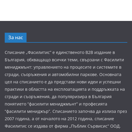
За нас
Списание „Фасилитис” е единственото B2B издание в
България, обхващащо всички теми, свързани с Фасилити
мениджмънт: управлението на процесите и системите в
сгради, съоръжения и автомобилни паркове. Основната
цел на списанието е да представи нови идеи и успешни
практики в областта на експлоатацията и поддръжката на
сгради и съоръжения, да популяризира в България
понятието “фасилити мениджмънт” и професията
“фасилити мениджър”. Списанието започва да излиза през
2007 година, а от началото на 2012 година, списание
Фасилитис се издава от фирма „Пъблик Сървисис“ ООД.