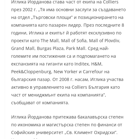
Иглика Йорданова става част от екипа на Colliers
през 2002 г. „Тя има основни заслуги за създаването
на отдел „Търговски площи” и позиционирането на
компанията като пазарен лидер. През последните 8
години, Иглика и екипът й работят ексклузивно по
проекти като The Mall, Mall of Sofia, Mall of Plovdiv,
Grand Mall, Burgas Plaza, Park Mall. Сред най-
големите им постижения са и подпомагането на
експанзията на гиганти като Inditex, H&M,
Peek&Cloppenburg, New Yorker и Carrefour на
българския пазар. От 2008 г. насам, Иглика участва
активно в управлението на Colliers България като
част от мениджмънт екипа на компанията”,
съобщават от компанията.
Иглика Йорданова притежава бакалавърска степен
по икономика и магистърска степен по финанси от
Софийския университет „Св. Климент Охридски”.