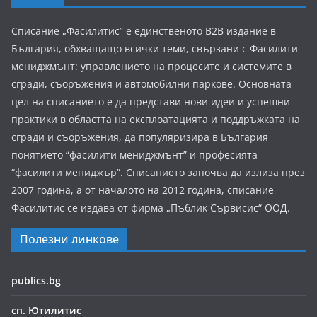
Списание „Фасилитис” е единственото B2B издание в
България, обхващащо всички теми, свързани с Фасилити
мениджмънт: управлението на процесите и системите в
сгради, съоръжения и автомобилни паркове. Основната
цел на списанието е да представи нови идеи и успешни
практики в областта на експлоатацията и поддръжката на
сгради и съоръжения, да популяризира в България
понятието “фасилити мениджмънт” и професията
“фасилити мениджър”. Списанието започва да излиза през
2007 година, а от началото на 2012 година, списание
Фасилитис се издава от фирма „Пъблик Сървисис“ ООД.
Полезни линкове
publics.bg
сп. Ютилитис