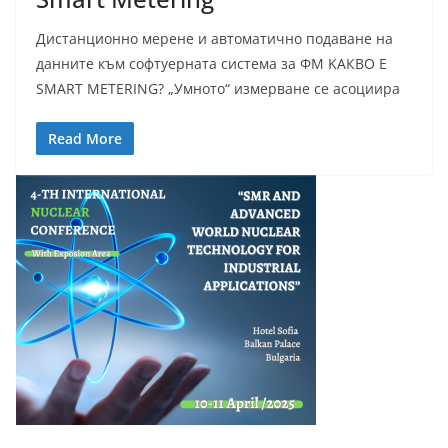
Дистанционно мерене и автоматично подаване на
данните към софтуерната система за ФМ KАКВО Е
SMART METERING? „Умното“ измерване се асоциира
Read More