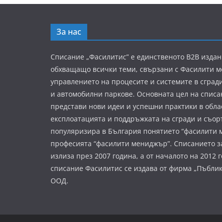
За нас
Списание „Фасилитис” е единственото B2B издан
обхващащо всички теми, свързани с Фасилити 
управлението на процесите и системите в сград
и автомобилни паркове. Основната цел на списа
представи нови идеи и успешни практики в обла
експлоатацията и поддръжката на сгради и съор
популяризира в България понятието “фасилити 
професията “фасилити мениджър”. Списанието з
излиза през 2007 година, а от началото на 2012 
списание Фасилитис се издава от фирма „Пъбли
ООД.