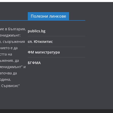
Полезни линкове
ие в България,
publics.bg
мениджмънт:
и, съоръжения
сп. Ютилитис
нието е да
ФМ магистратура
стта на
ъжения, да
БГФМА
мениджмънт” и
апочва да
година,
к Сървисис“