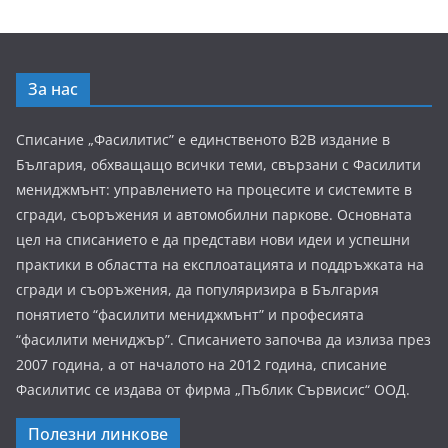
За нас
Списание „Фасилитис” е единственото B2B издание в
България, обхващащо всички теми, свързани с Фасилити
мениджмънт: управлението на процесите и системите в
сгради, съоръжения и автомобилни паркове. Основната
цел на списанието е да представи нови идеи и успешни
практики в областта на експлоатацията и поддръжката на
сгради и съоръжения, да популяризира в България
понятието “фасилити мениджмънт” и професията
“фасилити мениджър”. Списанието започва да излиза през
2007 година, а от началото на 2012 година, списание
Фасилитис се издава от фирма „Пъблик Сървисис“ ООД.
Полезни линкове