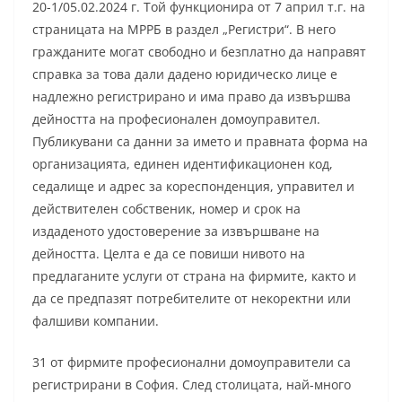
20-1/05.02.2024 г. Той функционира от 7 април т.г. на
страницата на МРРБ в раздел „Регистри“. В него
гражданите могат свободно и безплатно да направят
справка за това дали дадено юридическо лице е
надлежно регистрирано и има право да извършва
дейността на професионален домоуправител.
Публикувани са данни за името и правната форма на
организацията, единен идентификационен код,
седалище и адрес за кореспонденция, управител и
действителен собственик, номер и срок на
издаденото удостоверение за извършване на
дейността. Целта е да се повиши нивото на
предлаганите услуги от страна на фирмите, както и
да се предпазят потребителите от некоректни или
фалшиви компании.
31 от фирмите професионални домоуправители са
регистрирани в София. След столицата, най-много