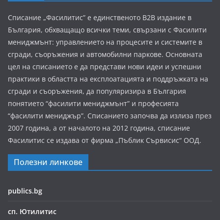
Списание „Фасилитис” е единственото B2B издание в
България, обхващащо всички теми, свързани с Фасилити
мениджмънт: управлението на процесите и системите в
сгради, съоръжения и автомобилни паркове. Основната
цел на списанието е да представи нови идеи и успешни
практики в областта на експлоатацията и поддръжката на
сгради и съоръжения, да популяризира в България
понятието “фасилити мениджмънт” и професията
“фасилити мениджър”. Списанието започва да излиза през
2007 година, а от началото на 2012 година, списание
Фасилитис се издава от фирма „Пъблик Сървисис“ ООД.
Полезни линкове
publics.bg
сп. Ютилитис