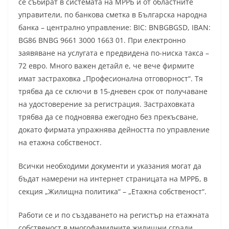
се събират в системата на МРРБ и от областните
управители, по банкова сметка в Българска народна
банка – централно управление: BIC: BNBGBGSD, IBAN:
BG86 BNBG 9661 3000 1663 01. При електронно
заявяване на услугата е предвидена по-ниска такса –
72 евро. Много важен детайл е, че вече фирмите
имат застраховка „Професионална отговорност“. Тя
трябва да се сключи в 15-дневен срок от получаване
на удостоверение за регистрация. Застраховката
трябва да се подновява ежегодно без прекъсване,
докато фирмата упражнява дейността по управление
на етажна собственост.
Всички необходими документи и указания могат да
бъдат намерени на интернет страницата на МРРБ, в
секция „Жилищна политика“ – „Етажна собственост“.
Работи се и по създаването на регистър на етажната
собственост в многофамилните жилищни сгради.