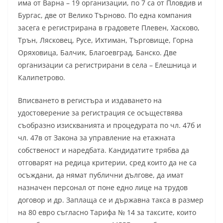
има от Варна – 19 организации, по 7 са от Пловдив и
Бургас, две от Велико Търново. По една компания
засега е регистрирана в градовете Плевен, Хасково,
Трън, Лясковец, Русе, Ихтиман, Търговище, Горна
Оряховица, Балчик, Благоевград, Банско. Две
организации са регистрирани в села – Елешница и
Калипетрово.
Вписването в регистъра и издаването на
удостоверение за регистрация се осъществява
съобразно изискванията и процедурата по чл. 47б и
чл. 47в от Закона за управление на етажната
собственост и наредбата. Кандидатите трябва да
отговарят на редица критерии, сред които да не са
осъждани, да нямат публични дългове, да имат
назначен персонал от поне едно лице на трудов
договор и др. Заплаща се и държавна такса в размер
на 80 евро съгласно Тарифа № 14 за таксите, които