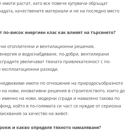
 имоти растат, като все повече купувачи обръщат
адата, качествените материали и не на последно място
 по-висок енергиен клас как влияят на търсенето?
нтни отоплителни и вентилационни решения,
енергия и водоснабдяване, по-добри, вентилирани
 сградите увеличават тяхната привлекателност с по-
и експлоатационни разходи.
на недвижими имоти по отношение на природосъобразното
 на нови, иновативни решения в строителството, които до
е именно на нови, модерни сгради и намалено такова по
нд, който в по-голямата си част се нуждае от сериозна
зисквания за качество на живот.
троеж и какво определя тяхното намаляване?