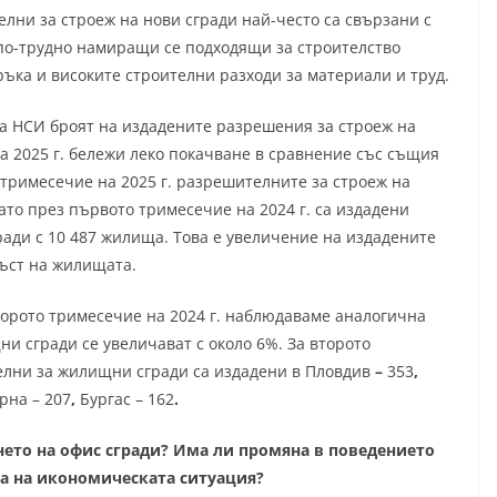
лни за строеж на нови сгради най-често са свързани с
по-трудно намиращи се подходящи за строителство
ъка и високите строителни разходи за материали и труд.
а НСИ броят на издадените разрешения за строеж на
а 2025 г. бележи леко покачване в сравнение със същия
тримесечие на 2025 г. разрешителните за строеж на
ато през първото тримесечие на 2024 г. са издадени
ради
с
10 487 жилища. Това е увеличение на издадените
ръст на жилищата.
торото тримесечие на 2024 г. наблюдаваме аналогична
и сгради се увеличават с около 6%. За второто
елни за жилищни сгради са издадени в Пловдив
–
353
,
рна – 207
,
Бургас – 162
.
нето на офис сгради? Има ли промяна в поведението
на на икономическата ситуация?