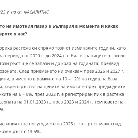
25 г. на сп. ФАСИЛИТИС
ето на имотния пазар в България в момента и какво
рото у нас?
кориха растежа си спрямо този от изминалите години, като
а периода от 2020 г. до 2024 г. е бил в границите от около
този ръст ще се запази и до края на годината, предвид
зоната. След приемането ни очаквам през 2026 и 2027 г.
ини, а именно в рамките на 10 – 12% на годишна база.
, където ръстът на цените на имотите през предходните
ките на 6 – 9%, през 2022 г. е регистриран пик в растежа
оната на 01.01.2023 г., през 2023 и 2024 г. темповете на
9%.
ванията за полугодието на 2025 г. са с ръст малко над
иозен ръст с 13,5%.