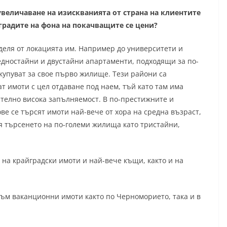
увеличаване на изискванията от страна на клиентите
градите на фона на покачващите се цени?
деля от локацията им. Например до университети и
едностайни и двустайни апартаменти, подходящи за по-
 купуват за свое първо жилище. Тези райони са
т имоти с цел отдаване под наем, тъй като там има
телно висока запълняемост. В по-престижните и
ве се търсят имоти най-вече от хора на средна възраст,
вя търсенето на по-големи жилища като тристайни,
 на крайградски имоти и най-вече къщи, както и на
към ваканционни имоти както по Черноморието, така и в