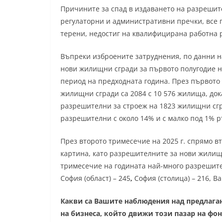
Причините за спад в издаването на разрешите
регулаторни и административни пречки, все 
терени, недостиг на квалифицирана работна р
Въпреки изброените затруднения, по данни н
нови жилищни сгради за първото полугодие н
период на предходната година. През първото 
жилищни сгради са 2084 с 10 576 жилища, док
разрешителни за строеж на 1823 жилищни сг
разрешителни с около 14% и с малко под 1% 
През второто тримесечие на 2025 г. спрямо в
картина, като разрешителните за нови жилищн
тримесечие на годината най-много разрешит
София (област) – 245
,
София (столица) – 216, Ва
Какви са Вашите наблюдения над предлага
на бизнеса, който движи този пазар на фо