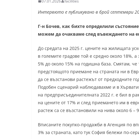
07.01.2026
facilities
Интервюто е публикувано в брой септември 20
Г-н Бочев, как бихте определили състояни
можем да очакваме след въвеждането на ев
До средата на 2025 г. цените на жилищата ус
в големите градове той е средно около 18%, а з
5% до около 15% на годишна база. Смятам, че 
предстоящото приемане на страната ни в Евро
да се възстанови растежът от предходните год
Подобен сценарий наблюдавахме и в Хърватия
на предприсъединителната 2022 г. е бил в рам
на цените от 17% и след приемането им в евроз
растеж са се възстановили на нива около 6 – 
Вписаните покупко-продажби в Агенция по впис
3% за страната, като тук София бележи по-сер