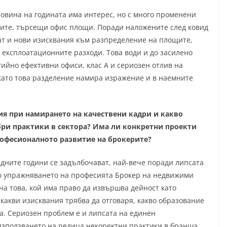
овина на годината има интерес, но с много променени
ите, търсещи офис площи. Поради наложените след ковид
гат и нови изисквания към разпределение на площите,
експлоатационните разходи. Това води и до засилено
гийно ефективни офиси, клас А и сериозен отлив на
 като това разделение намира изражение и в наемните
ия при намирането на качествени кадри и какво
бри практики в сектора? Има ли конкретни проекти
офесионалното развитие на брокерите?
едните години се задълбочават, най-вече поради липсата
о упражняването на професията Брокер на недвижими
а това, кой има право да извършва дейност като
какви изисквания трябва да отговаря, какво образование
а. Сериозен проблем е и липсата на единен
използването на редица некоректни практики в бранша,