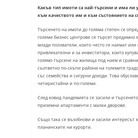
Какъв тип имоти са най-търсени и има ли 
към качеството им и към състоянието на с
Търсенето на имоти до голяма степен се опре
големи бизнес центрове се търсят предимно 
млади ползватели, които често ги наемат или
привлекателни и за инвеститори, които купува
голямо търсене на жилища под наем и сравни
съответно по-скъпи райони на големите градо
със семейства и сигурни доходи. Това обусла
четиристайни и по-големи.
След ковид пандемията се засили и търсенето
приземни апартаменти с малки дворове.
Също така се възобнови и засили интересът 
планинските ни курорти.