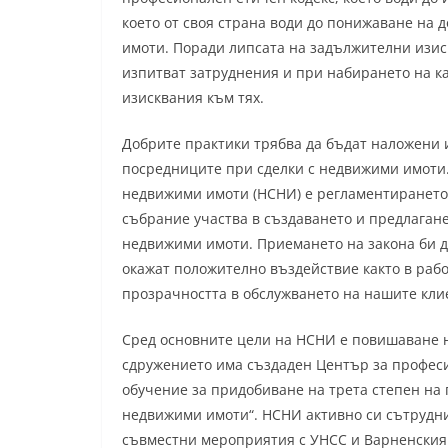
което от своя страна води до понижаване на
имоти. Поради липсата на задължителни изис
изпитват затруднения и при набирането на к
изисквания към тях.
Добрите практики трябва да бъдат наложени 
посредниците при сделки с недвижими имоти.
недвижими имоти (НСНИ) е регламентирането 
събрание участва в създаването и предлагане
недвижими имоти. Приемането на закона би д
окажат положително въздействие както в рабо
прозрачността в обслужването на нашите кли
Сред основните цели на НСНИ е повишаване 
сдружението има създаден Център за профес
обучение за придобиване на трета степен на
недвижими имоти“. НСНИ активно си сътрудни
съвместни мероприятия с УНСС и Варненския