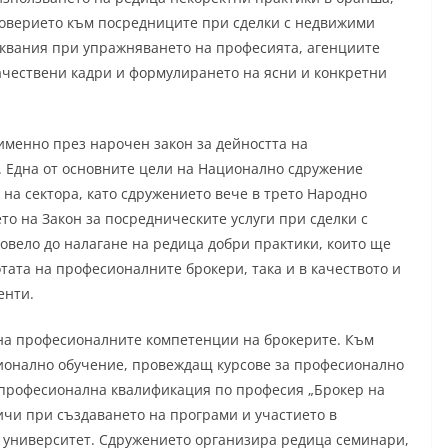
 доверието към посредниците при сделки с недвижими
квания при упражняването на професията, агенциите
ачествени кадри и формулирането на ясни и конкретни
именно през нарочен закон за дейността на
 Една от основните цели на Национално сдружение
на сектора, като сдружението вече в трето Народно
то на Закон за посредническите услуги при сделки с
овело до налагане на редица добри практики, които ще
тата на професионалните брокери, така и в качеството и
енти.
на професионалните компетенции на брокерите. Към
ионално обучение, провеждащ курсове за професионално
 професионална квалификация по професия „Брокер на
чи при създаването на програми и участието в
 университет. Сдружението организира редица семинари,