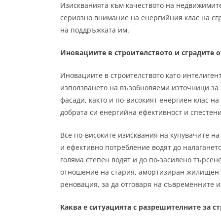
Изискванията към качеството на недвижимите
сериозно внимание на енергийния клас на сгр
на поддръжката им.
Иновациите в строителството и сградите от
Иновациите в строителството като интелиге
използването на възобновяеми източници за 
фасади, както и по-високият енергиен клас на
добрата си енергийна ефективност и спестен
Все по-високите изисквания на купувачите 
и ефективно потребление водят до налагането
голяма степен водят и до по-засилено търсен
отношение на стария, амортизиран жилищен фо
реновация, за да отговаря на съвременните и
Каква е ситуацията с разрешителните за с