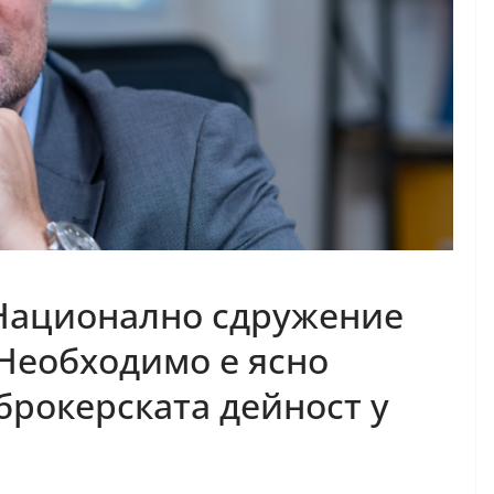
 Национално сдружение
Необходимо е ясно
брокерската дейност у