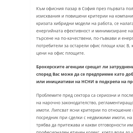
Към офисния пазар в София през първата пол
изисквания и повишени критерии на компани
кризата хибридни модели на работа, се нала
енергийната ефективност и минимизиране на 
търсене на по-качествени, по-гъвкави и енер
потребители за остарели офис площи клас B,
цени на офис площите.
Брокерските агенции срещат ли затруднен
според Вас може да се предприеме като до
или инициативи на НСНИ в подкрепа на пр
Проблемите пред сектора са сериозни и посл
на нарочно законодателство, регламентиращ
имоти. Липсват ясни критерии по отношение н
посредник при сделки с недвижими имоти, на 
трябва да притежава и какви отговорности им
професионален етичен кодекс, което води до 