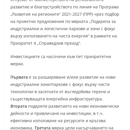
развитие и благоустройството по линия на Програма
„Развитие на регионите“ 2021-2027 (ПРР) чрез подбор
на проектни предложения по мярката „Подкрепа за
индустриални и логистични паркове и зони с фокус
върху използването на чиста енергия“ в рамките на
Приоритет 4 „Справедлив преход“.
Инвестициите са насочени към пет приоритетни
мерки.
Първата
е за разширяване и/или развитие на нови
индустриални зони/паркове с фокус върху чисти
технологии в засегнати от въгледобива терени и
съществуващата енергийна инфраструктура.
Втората
подкрепя развитието на нови икономически
дейности и привличане на инвестиции, в т.ч.
ефективно използване на ресурсите и кръгова
икономика.
Третата
мярка цели насърчаването на