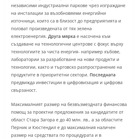
независими индустриални паркове чрез изграждане
на инсталации за възобновяеми енергийни
източници, които са в близост до предприятията и
ползват произведената от тях зелена
електроенергия.
Друга мярка
е насочена към
създаване на технологични центрове с фокус върху
технологиите за чиста енергия- например хъбове,
лаборатории за разработване на нови продукти и
технологии, както и търговско разпространение на
продуктите в приоритетни сектори.
Последната
предвижда инвестиции в цифровизация и цифрова
свързаност.
Максималният размер на безвъзмездната финансова
помощ за проектни предложения за кандидатите от
област Стара Загора е до 40 млн. лв., а за областите
Перник и Кюстендил е до максималния наличен
размер на средствата по процедурата и в