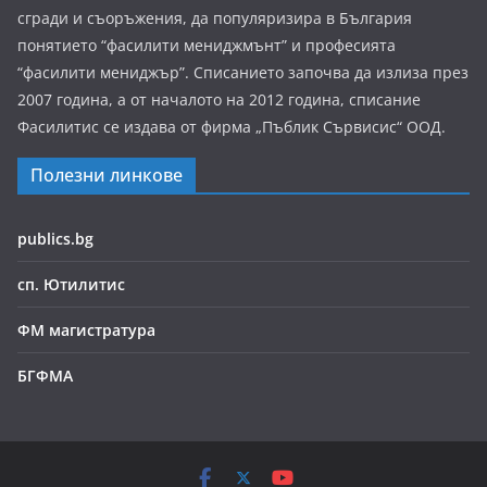
сгради и съоръжения, да популяризира в България
понятието “фасилити мениджмънт” и професията
“фасилити мениджър”. Списанието започва да излиза през
2007 година, а от началото на 2012 година, списание
Фасилитис се издава от фирма „Пъблик Сървисис“ ООД.
Полезни линкове
publics.bg
сп. Ютилитис
ФМ магистратура
БГФМА