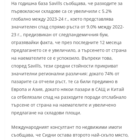
На годишна база Savills съобщава, че разходите за
първокласни складове са се увеличили с 5.2%
глобално между 2023-24 г., което представлява
значителен спад спрямо ръста от 9.0% между 2022-
23 г., предизвикан от следпандемичния бум,
отразявайки факта, че през последните 12 месеца
предлагането се е увеличило, а търсенето от страна
на наемателите се е успокоило. Въпреки това,
според Savills, тези средни стойности прикриват
значителни регионални различия: докато 74% от
пазарите са отчели ръст, те са били предимно в
Европа и Азия, докато някои пазари в САЩ и Китай
са отбелязали спад на разходите поради отслабнало
търсене от страна на наемателите и увеличено
предлагане на складови площи.
Международният консултант по недвижими имоти
съобщава, че Сидни остава второто най-скъпо място,