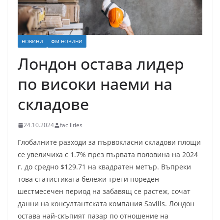
НОВИНИ
ФМ НОВИНИ
Лондон остава лидер
по високи наеми на
складове
24.10.2024
facilities
Глобалните разходи за първокласни складови площи
се увеличиха с 1.7% през първата половина на 2024
г. до средно $129.71 на квадратен метър. Въпреки
това статистиката бележи трети пореден
шестмесечен период на забавящ се растеж, сочат
данни на консултантската компания Savills. Лондон
остава най-скъпият пазар по отношение на