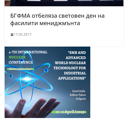
БГФМА отбеляза световен ден на
фасилити мениджмънта
17.05.2017