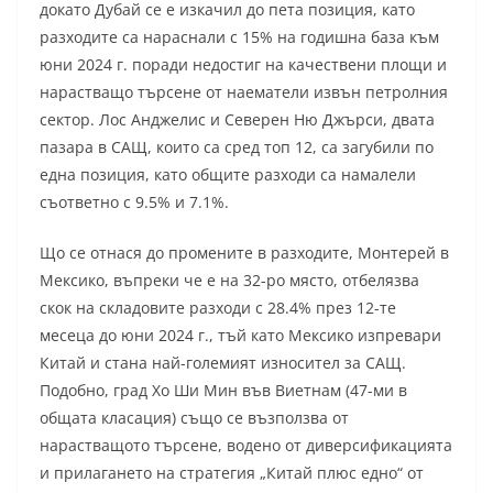
докато Дубай се е изкачил до пета позиция, като
разходите са нараснали с 15% на годишна база към
юни 2024 г. поради недостиг на качествени площи и
нарастващо търсене от наематели извън петролния
сектор. Лос Анджелис и Северен Ню Джърси, двата
пазара в САЩ, които са сред топ 12, са загубили по
една позиция, като общите разходи са намалели
съответно с 9.5% и 7.1%.
Що се отнася до промените в разходите, Монтерей в
Мексико, въпреки че е на 32-ро място, отбелязва
скок на складовите разходи с 28.4% през 12-те
месеца до юни 2024 г., тъй като Мексико изпревари
Китай и стана най-големият износител за САЩ.
Подобно, град Хо Ши Мин във Виетнам (47-ми в
общата класация) също се възползва от
нарастващото търсене, водено от диверсификацията
и прилагането на стратегия „Китай плюс едно“ от