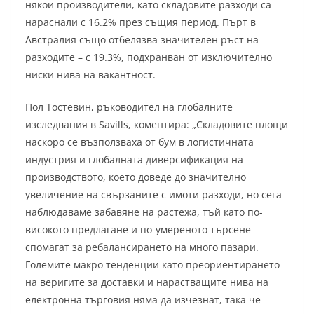
някои производители, като складовите разходи са
нараснали с 16.2% през същия период. Пърт в
Австралия също отбелязва значителен ръст на
разходите – с 19.3%, подхранван от изключително
ниски нива на вакантност.
Пол Тостевин, ръководител на глобалните
изследвания в Savills, коментира: „Складовите площи
наскоро се възползваха от бум в логистичната
индустрия и глобалната диверсификация на
производството, което доведе до значително
увеличение на свързаните с имоти разходи, но сега
наблюдаваме забавяне на растежа, тъй като по-
високото предлагане и по-умереното търсене
спомагат за ребалансирането на много пазари.
Големите макро тенденции като преориентирането
на веригите за доставки и нарастващите нива на
електронна търговия няма да изчезнат, така че