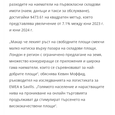
разходите на наематели на първокласни складови
имоти (наем, данъци и такси за обслужване),
достигайки $473.61 на квадратен метър, което
представлява увеличение от 7.1% между юни 2023 г.
и юни 2024 г.
„Макар че лекият ръст на свободните площи смекчи
малко натиска върху пазара на складови площи,
Лондон е регион с ограничено предлагане на земя,
множество конкуриращи се приложения и широка
гама наематели, които се съревновават за най-
добрите площи“, обяснява Кевин Моффид,
ръководител на изследванията на логистиката за
EMEA в Savills. „Голямото население и нарастващите
нива на проникване на онлайн търговията
продължават да стимулират търсенето на
висококачествени площи“.