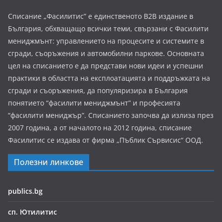
Списание „Фасилитис” е единственото B2B издание в
България, обхващащо всички теми, свързани с Фасилити
мениджмънт: управлението на процесите и системите в
сгради, съоръжения и автомобилни паркове. Основната
цел на списанието е да представи нови идеи и успешни
практики в областта на експлоатацията и поддръжката на
сгради и съоръжения, да популяризира в България
понятието “фасилити мениджмънт” и професията
“фасилити мениджър”. Списанието започва да излиза през
2007 година, а от началото на 2012 година, списание
Фасилитис се издава от фирма „Пъблик Сървисис“ ООД.
Полезни линкове
publics.bg
сп. Ютилитис