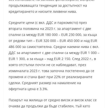
продължаващата тенденция за достъпност на
кредитирането и ниските лихвени нива.
Средните цени (с вкл. ДДС и паркомясто) през
втората половина на 2023 г. за апартамент с две
спални са между EUR 180 000 – EUR 230 000, за къща
от редови тип – EUR 320 000 – EUR 450 000 и над EUR
486 000 за самостоятелна. Средни наемни нива с вкл.
ДДС за апартамент с две спални са между EUR 1 000 –
EUR 1 300, а за къща – над EUR 2 150. След 2022 г., в
която отстъпки почти не се наблюдават, през
изминалата 2023 г. това започна постепенно да се
променя и стана факт при 22% от реализираните
сделки. Средният размер на намаление на
офертната цена е 3.3%.
Пазарът на жилища от средно висок и висок клас се
очаква да продължи да бъде стабилен, тъй като