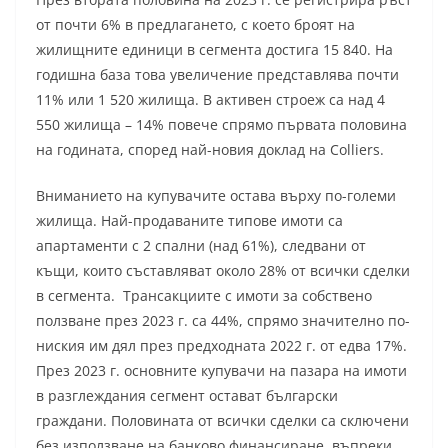
от почти 6% в предлагането, с което броят на
жилищните единици в сегмента достига 15 840. На
годишна база това увеличение представлява почти
11% или 1 520 жилища. В активен строеж са над 4
550 жилища – 14% повече спрямо първата половина
на годината, според най-новия доклад на Colliers.
Вниманието на купувачите остава върху по-големи
жилища. Най-продаваните типове имоти са
апартаменти с 2 спални (над 61%), следвани от
къщи, които съставляват около 28% от всички сделки
в сегмента. Трансакциите с имоти за собствено
ползване през 2023 г. са 44%, спрямо значително по-
ниския им дял през предходната 2022 г. от едва 17%.
През 2023 г. основните купувачи на пазара на имоти
в разглеждания сегмент остават български
граждани. Половината от всички сделки са сключени
без използване на банково финансиране, въпреки