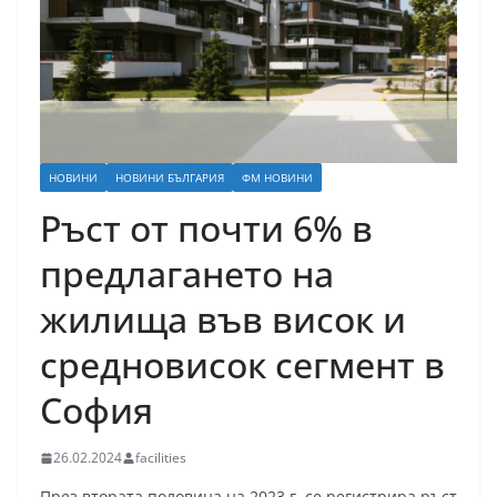
НОВИНИ
НОВИНИ БЪЛГАРИЯ
ФМ НОВИНИ
Ръст от почти 6% в
предлагането на
жилища във висок и
средновисок сегмент в
София
26.02.2024
facilities
През втората половина на 2023 г. се регистрира ръст