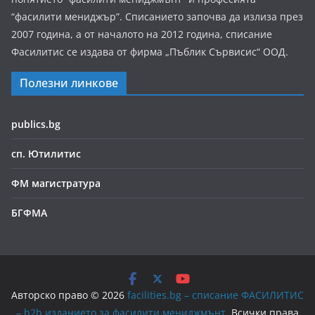
“фасилити мениджър”. Списанието започва да излиза през
2007 година, а от началото на 2012 година, списание
Фасилитис се издава от фирма „Пъблик Сървисис“ ООД.
Полезни линкове
publics.bg
сп. Ютилитис
ФМ магистратура
БГФМА
Авторско право © 2026
facilities.bg – списание ФАСИЛИТИС
– b2b изданието за фасилити мениджмънт
. Всички права