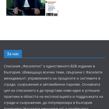
За нас
Списание „Фасилитис” е единственото B2B издание в
България, обхващащо всички теми, свързани с Фасилити
мениджмънт: управлението на процесите и системите в
сгради, съоръжения и автомобилни паркове. Основната
цел на списанието е да представи нови идеи и успешни
практики в областта на експлоатацията и поддръжката на
сгради и съоръжения, да популяризира в България
понятието “фасилити мениджмънт” и професията