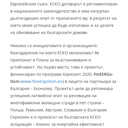
Европейския съюз. ЕСКО договорът е регламентиран
в националното законодателство и има натрупан
дългогодишен опит от прилагането му, в резултат на
което може успешно да бъде използван и за целите
на обновяване на българските домове.
Няколко са инициативите и организациите,
благодарение на които ЕСКО механизмът бе
припознат в Плана за възстановяване и
устойчивост. На първо място, това е проектът,
финансиран по програма Хоризонт 2020,
FinEERGo-
Dom
(
www.fineergodom.eu
) в лицето на партньора за
България – Еконолер. Проектът цели да репликира
успешния латвийски опит за реновация на
многофамилни жилищни сгради в пет страни –
Полша, Румъния, Австрия, Словакия и България.
Сериозен е и приносът на българската ЕСКО
асоциация – Алианс за енергийна ефективност