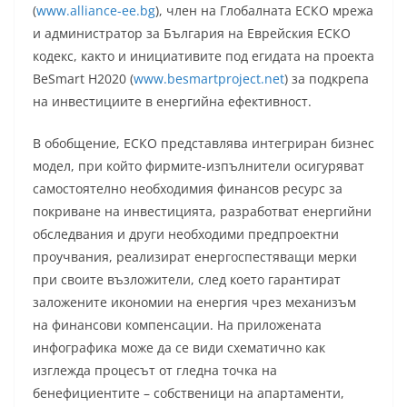
(
www.alliance-ee.bg
), член на Глобалната ЕСКО мрежа
и администратор за България на Еврейския ЕСКО
кодекс, както и инициативите под егидата на проекта
BeSmart H2020 (
www.besmartproject.net
) за подкрепа
на инвестициите в енергийна ефективност.
В обобщение, ЕСКО представлява интегриран бизнес
модел, при който фирмите-изпълнители осигуряват
самостоятелно необходимия финансов ресурс за
покриване на инвестицията, разработват енергийни
обследвания и други необходими предпроектни
проучвания, реализират енергоспестяващи мерки
при своите възложители, след което гарантират
заложените икономии на енергия чрез механизъм
на финансови компенсации. На приложената
инфографика може да се види схематично как
изглежда процесът от гледна точка на
бенефициентите – собственици на апартаменти,