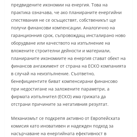
предвидените икономии на енергия. Това на
практика означава, че ако планираните енергийни
спестявания не се осъществят, собственикът ще
получи финансови компенсации. Аналогично на
гаранционния срок, съпровождащ инсталирано ново
оборудване или качеството на изпълнение на
вложените строителни дейности и материали,
планираните икономиите на енергия стават обект на
финансов ангажимент от страна на ЕСКО компанията
в случай на неизпълнение. Съответно,
бенефициентите биват компенсирани финансово
при недостигане на заложените параметри, а
фирмата изпълнител (ЕСКО) има грижата да
отстрани причините за негативния резултат.
Механизмът се подкрепя активно от Европейската
комисия като иновативен и надежден подход за
насърчаване на енергийната ефективност в