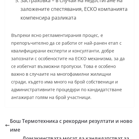
Застраховка – в случай на недостигане на
заложените спестявания, ЕСКО компанията
компенсира разликата
Въпреки ясно регламентирания процес, е
препоръчително да се работи от най-ранен етап с
квалифицирани експерти и консултанти, добре
запознати с особеностите на ЕСКО механизма, за да
се избегнат възможни пропуски. Това е особено
важно в случаите на многофамилни жилищни
сгради, където има много на брой собственици и
административните процедури по кандидатстване
ангажират голям на брой участници.
Бош Термотехника с рекордни резултати и ново
име
Домакинствата могат да кандидатстват за