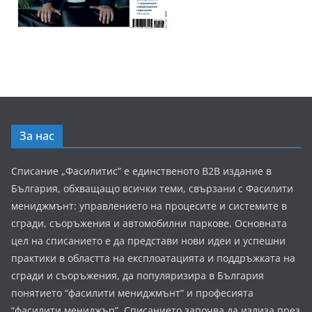
За нас
Списание „Фасилитис” е единственото B2B издание в
България, обхващащо всички теми, свързани с Фасилити
мениджмънт: управлението на процесите и системите в
сгради, съоръжения и автомобилни паркове. Основната
цел на списанието е да представи нови идеи и успешни
практики в областта на експлоатацията и поддръжката на
сгради и съоръжения, да популяризира в България
понятието “фасилити мениджмънт” и професията
“фасилити мениджър”. Списанието започва да излиза през