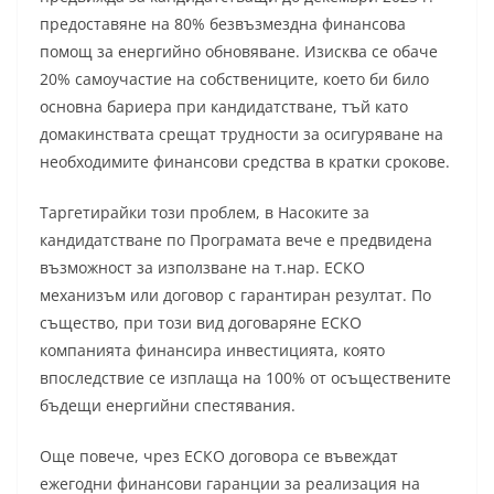
предоставяне на 80% безвъзмездна финансова
помощ за енергийно обновяване. Изисква се обаче
20% самоучастие на собствениците, което би било
основна бариера при кандидатстване, тъй като
домакинствата срещат трудности за осигуряване на
необходимите финансови средства в кратки срокове.
Таргетирайки този проблем, в Насоките за
кандидатстване по Програмата вече е предвидена
възможност за използване на т.нар. ЕСКО
механизъм или договор с гарантиран резултат. По
същество, при този вид договаряне ЕСКО
компанията финансира инвестицията, която
впоследствие се изплаща на 100% от осъществените
бъдещи енергийни спестявания.
Още повече, чрез ЕСКО договора се въвеждат
ежегодни финансови гаранции за реализация на