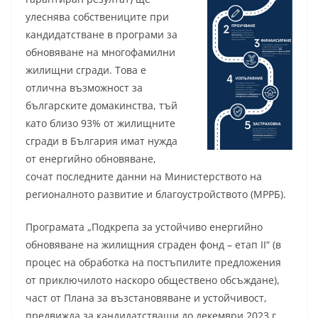
улеснява собствениците при
кандидатстване в програми за
обновяване на многофамилни
жилищни сгради. Това е
отлична възможност за
българските домакинства, тъй
като близо 93% от жилищните
сгради в България имат нужда
от енергийно обновяване,
сочат последните данни на Министерството на
регионалното развитие и благоустройството (МРРБ).
Програмата „Подкрепа за устойчиво енергийно
обновяване на жилищния сграден фонд – етап II“ (в
процес на обработка на постъпилите предложения
от приключилото наскоро обществено обсъждане),
част от Плана за възстановяване и устойчивост,
предвижда за кандидатстващи до декември 2023 г.