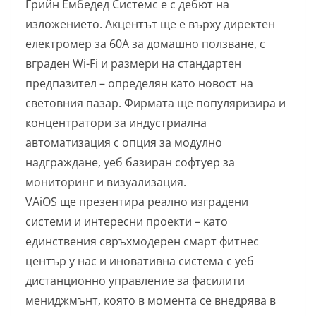
Грийн Ембедед Системс е с дебют на
изложението. Акцентът ще е върху директен
електромер за 60А за домашно ползване, с
вграден Wi-Fi и размери на стандартен
предпазител – определян като новост на
световния пазар. Фирмата ще популяризира и
концентратори за индустриална
автоматизация с опция за модулно
надграждане, уеб базиран софтуер за
мониторинг и визуализация.
VAiOS ще презентира реално изградени
системи и интересни проекти – като
единствения свръхмодерен смарт фитнес
център у нас и иновативна система с уеб
дистанционно управление за фасилити
мениджмънт, която в момента се внедрява в