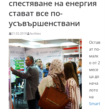
спестяване на енергия
стават все по-
усъвършенствани
21.02.2019
facilities
Остав
ат по-
малк
о от 2
месе
ца до
нача
лото
на
Smart