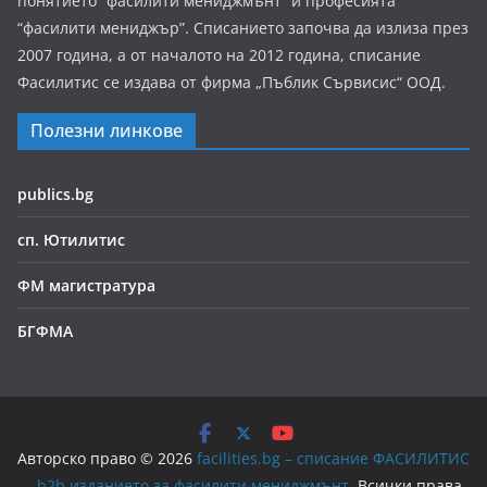
понятието “фасилити мениджмънт” и професията
“фасилити мениджър”. Списанието започва да излиза през
2007 година, а от началото на 2012 година, списание
Фасилитис се издава от фирма „Пъблик Сървисис“ ООД.
Полезни линкове
publics.bg
сп. Ютилитис
ФМ магистратура
БГФМА
Авторско право © 2026
facilities.bg – списание ФАСИЛИТИС
– b2b изданието за фасилити мениджмънт
. Всички права