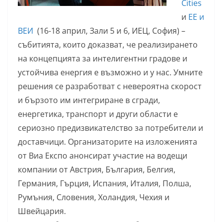
Cities
и
ЕЕ и
ВЕИ
(16-18 април, Зали 5 и 6, ИЕЦ, София) –
събитията, които доказват, че реализирането
на концепцията за интелигентни градове и
устойчива енергия е възможно и у нас. Умните
решения се разработват с невероятна скорост
и бързото им интегриране в сгради,
енергетика, транспорт и други области е
сериозно предизвикателство за потребители и
доставчици. Организаторите на изложенията
от Виа Експо анонсират участие на водещи
компании от Австрия, България, Белгия,
Германия, Гърция, Испания, Италия, Полша,
Румъния, Словения, Холандия, Чехия и
Швейцария.