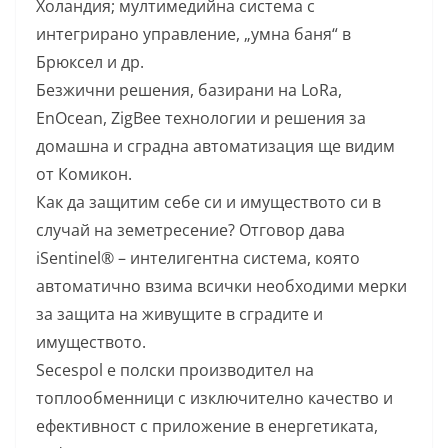
Холандия; мултимедийна система с
интегрирано управление, „умна баня“ в
Брюксел и др.
Безжични решения, базирани на LoRa,
EnOcean, ZigBee технологии и решения за
домашна и сградна автоматизация ще видим
от Комикон.
Как да защитим себе си и имуществото си в
случай на земетресение? Отговор дава
iSentinel® – интелигентна система, която
автоматично взима всички необходими мерки
за защита на живущите в сградите и
имуществото.
Secespol е полски производител на
топлообменници с изключително качество и
ефективност с приложение в енергетиката,